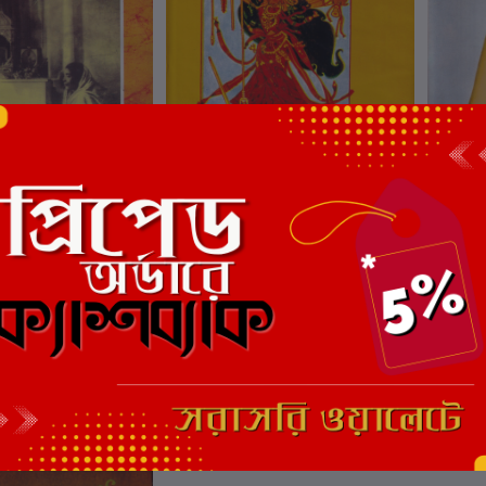
ার্টে যোগ করুন
কার্টে যোগ করুন
ARADADEBI
DURGA RUPEY RUPANTAREY
JANA
JYOTI
্ত
লেখক:
পূর্বা সেনগুপ্ত
লেখক:
পূ
₹150.00
₹270