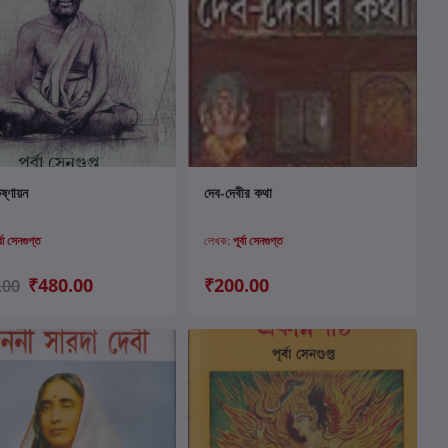
কার্টে যোগ করুন
কার্টে যোগ করুন
ষ্ণায়ন
দেব-দেবীর কথা
র্বা সেনগুপ্ত
লেখক:
পূর্বা সেনগুপ্ত
₹480.00
₹200.00
.00