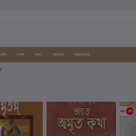
র্যাকিং
লেখক
বিভাগ
প্রকাশক
আমাদের কথা
গ"
ছাড়
4%