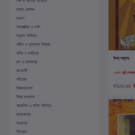
শিশু ও কিশোর সাহিত্য
রহস্য রোমাঞ্চ
ভ্রমণ
আধ্যাত্মিক ও দর্শন
অনুবাদ সাহিত্য
সঙ্গীত ও নৃত্যকলা বিষয়ক
নাটক ও চলচিত্র
ক
ইদম্‌ অমৃতম্‌
গল্প ও গল্পসমগ্র
রচনাবলী
লেখক:
পূর্বা সেনগুপ
পত্রিকা
₹425.00
বিজ্ঞানচেতনা
বিষয় কলকাতা
আঞ্চলিক ও দলিত সাহিত্য
রান্নাবান্না
অন্যান্য
ইতিহাস