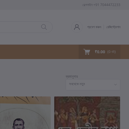
হেল্পলাইন
+91 7044472233
প্রবেশ করুন
রেজিস্ট্রেশান
₹0.00
(
0
বই)
ক্রমানুসার
সবথেকে নতুন