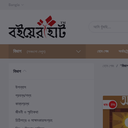
Bangla
বিভাগ
হোম পেজ
অর্ডার ট্
(সবগুলো দেখুন)
হোম পেজ
"বিভা
বিভাগ
উপন্যাস
প্রবন্ধ/গদ্য
কাব্যগ্রন্থ
ছাড়
8%
জীবনী ও স্মৃতিকথা
চিঠিপত্র ও সাক্ষাৎকারসংগ্রহ