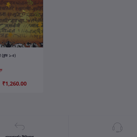
ার্টে যোগ করুন
(খন্ড ১-৫)
্ত
₹1,260.00