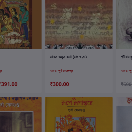
ার্টে যোগ করুন
কার্টে যোগ করুন
ভারত অমৃত কথা (৬ষ্ঠ খণ্ড)
শ্রীরামকৃ
্ত
লেখক:
পূর্বা সেনগুপ্ত
লেখক:
পূ
₹391.00
₹300.00
₹500