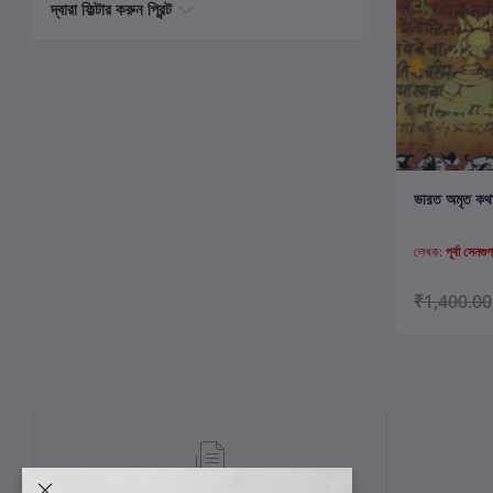
দ্বারা ফিল্টার করুন প্রিন্ট
ক
ভারত অমৃত কথা 
লেখক:
পূর্বা সেনগুপ
₹1,400.00