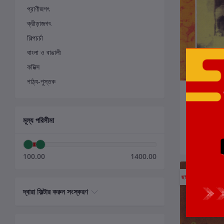
প্রাণীজগৎ
ক্রীড়াজগৎ
শিল্পচর্চা
বাংলা ও বাঙালী
কমিক্স
পাঠ্য-পুস্তক
ক
JANANI S
UDVASITA 
লেখক:
পূর্বা সেনগুপ
মূল্য পরিসীমা
₹100.00
100.00
1400.00
ছাড়
10%
দ্বারা ফিল্টার করুন সংস্করণ