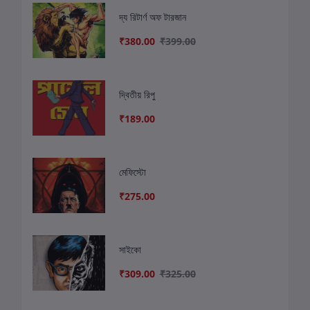
দ্য রিটার্ণ অফ টারজান
₹380.00
₹399.00
দ্বিতীয় রিপু
₹189.00
মেফিস্টো
₹275.00
সাইকো
₹309.00
₹325.00