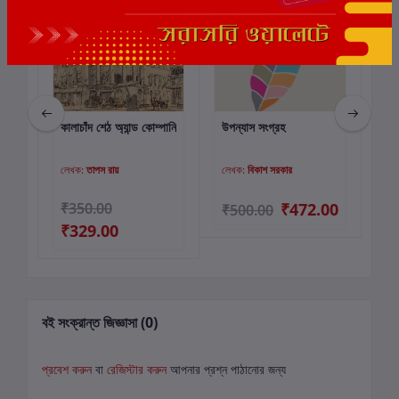
 -
কালাচাঁদ শেঠ অ্যান্ড কোম্পানি
উপন্যাস সংগ্রহ
শুক
কার্টে যোগ করুন
কার্টে যোগ করুন
লেখক:
তাপস রায়
লেখক:
বিকাশ সরকার
লে
₹350.00
₹472.00
₹
₹500.00
₹329.00
বই সংক্রান্ত জিজ্ঞাসা (0)
প্রবেশ করুন
বা
রেজিস্টার করুন
আপনার প্রশ্ন পাঠানোর জন্য