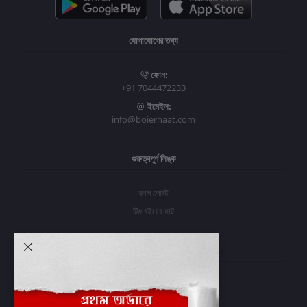
যোগাযোগের তথ্য
ফোন:
+91 7044472233
ইমেইল:
info@boierhaat.com
গুরুত্বপূর্ণ লিঙ্ক
ব্লগ পোস্ট
টিম বইয়ের হাট
আমার অ্যাকাউন্ট
প্রবেশ করুন
অর্ডার ইতিহাস