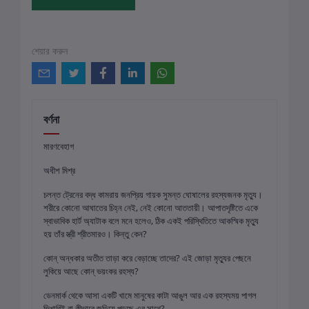
শেয়ার করুন
বর্ণনা
মারণবেহাগ
অধীশ মিশ্র
​চলন্ত ট্রেনের বদ্ধ কামরায় জনপ্রিয় গায়ক সুমন্ত ঘোষালের রহস্যজনক মৃত্যু।
শরীরে কোনো আঘাতের চিহ্ন নেই, নেই কোনো আততায়ী। আপাতদৃষ্টিতে একে
স্বাভাবিক হার্ট অ্যাটাক বলে মনে হলেও, ঠিক একই পরিস্থিতিতে আকস্মিক মৃত্যু
হয় তাঁর স্ত্রী শ্রীতমারও। কিন্তু কেন?
​কোন্ অন্ধকার অতীত তাড়া করে বেড়াচ্ছে তাদের? এই জোড়া মৃত্যুর পেছনে
লুকিয়ে আছে কোন্ ভয়ংকর রহস্য?
​ডেনমার্ক থেকে আসা একটি খামে মানুষের কাটা আঙুল আর এক রহস্যময় পাগল
ভিখারিই বা কীভাবে জড়িয়ে পড়ছে এর সাথে?