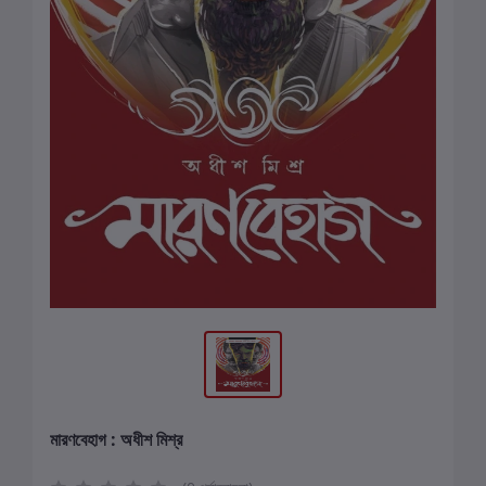
মারণবেহাগ : অধীশ মিশ্র