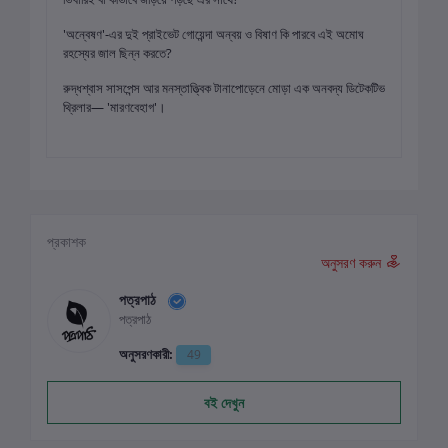
​'অন্বেষণ'-এর দুই প্রাইভেট গোয়েন্দা অন্বয় ও বিষাণ কি পারবে এই অমোঘ
রহস্যের জাল ছিন্ন করতে?
​রুদ্ধশ্বাস সাসপেন্স আর মনস্তাত্ত্বিক টানাপোড়েনে মোড়া এক অনবদ্য ডিটেকটিভ
থ্রিলার— 'মারণবেহাগ'।
প্রকাশক
অনুসরণ করুন
পত্রপাঠ
পত্রপাঠ
অনুসরণকারী:
49
বই দেখুন