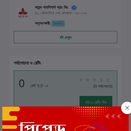
আনন্দ পাবলিশার্স প্রাঃ লিঃ
৪৫, বেনিয়াটোলা লেন, কলকাতা - ৭০০০০৯
অনুসরণকারী:
36443
বই দেখুন
পর্যালোচনা ও রেটিং
0
মোট 5.0 -এ
(0 পর্যালোচনা)
বই-এ রেটিং দিন
এই বইয়ের জন্য এখনও কোন পর্যালোচনা নেই