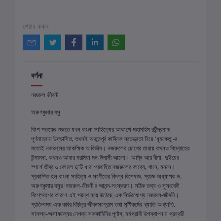
শেয়ার করুন
বর্ণনা
নজরুল জীবনী
অরুণকুমার বসু
বিংশ শতকের শুরুতে যখন বাংলা সাহিত্যের আকাশে মহামহিম রবীন্দ্রনাথ
পূর্ণমাত্রায় উদ্ভাসিত, তখনই অভূতপূর্ব কাব্যিক স্বতন্ত্রতা নিয়ে 'ধূমকেতু'-র
মতোই নজরুলের আকস্মিক আবির্ভাব। নজরুলের চোখের তারায় কখনও বিদ্রোহের
উন্মাদনা, কখনও আবার মরমিয়া মন-উদাসী আলো। অগ্নি আর বীণা- দুইয়ের
স্পর্শে তীব্র ও কোমল দু'টি ধারা প্রবাহিত নজরুলের কাব্যে, গানে, মননে।
প্রকাশিত হল বাংলা সাহিত্য ও সংগীতের বিদগ্ধ বিশেষজ্ঞ, প্রাজ্ঞ অধ্যাপক ড.
অরুণকুমার বসুর 'নজরুল-জীবনী'র আনন্দ-সংস্করণ। সঠিক তথ্য ও সুসংবেদী
বিশ্লেষণের কারণে এই গ্রন্থ হয়ে উঠেছে এক নির্ভরযোগ্য নজরুল-জীবনী।
প্রতিভাময় এক কবির বিচিত্র জীবনসংগ্রাম তথা সৃষ্টিকর্মের খ্যাতি-অখ্যাতি,
সাফল্য-অসাফল্যের নেপথ্য সককাহিনির পূর্ণাঙ্গ, মর্মগ্রাহী উপস্থাপনায় গ্রন্থটি