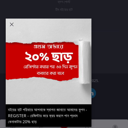
ব্লগ পোস্ট
টিম বইয়ের হাট
আমার অ্যাকাউন্ট
প্রবেশ করুন
অর্ডার ইতিহাস
আমার ইচ্ছাগুলি
অর্ডার ট্র্যাকিং
Boier Haat™ | © All rights reserved 2025.
বইয়ের হাট পরিবারে আপনাকে স্বাগত জানাতে আমাদের কুপন -
REGISTER - রেজিস্টার করে ক্রয় করলে পান প্রথম
কেনাকাটায় 20% ছাড়