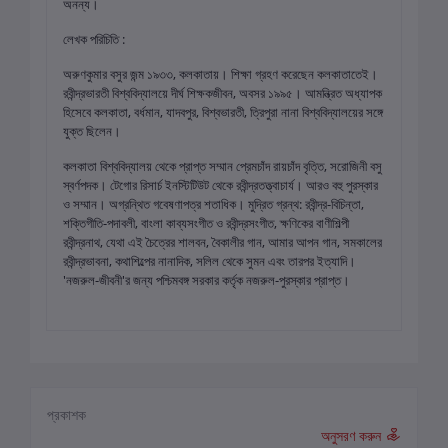
অনন্য।
লেখক পরিচিতি :
অরুণকুমার বসুর জন্ম ১৯৩৩, কলকাতায়। শিক্ষা গ্রহণ করেছেন কলকাতাতেই।
রবীন্দ্রভারতী বিশ্ববিদ্যালয়ে দীর্ঘ শিক্ষকজীবন, অবসর ১৯৯৫। আমন্ত্রিত অধ্যাপক
হিসেবে কলকাতা, বর্ধমান, যাদবপুর, বিশ্বভারতী, ত্রিপুরা নানা বিশ্ববিদ্যালয়ের সঙ্গে
যুক্ত ছিলেন।
কলকাতা বিশ্ববিদ্যালয় থেকে প্রাপ্ত সম্মান প্রেমচাঁদ রায়চাঁদ বৃত্তি, সরোজিনী বসু
স্বর্ণপদক। টেগোর রিসার্চ ইনস্টিটিউট থেকে রবীন্দ্রতত্ত্বাচার্য। আরও বহু পুরস্কার
ও সম্মান। অগ্রন্থিত গবেষণাপত্র শতাধিক। মুদ্রিত গ্রন্থ: রবীন্দ্র-বিচিন্তা,
শক্তিগীতি-পদাবলী, বাংলা কাব্যসংগীত ও রবীন্দ্রসংগীত, ক্ষণিকের বাণীশিল্পী
রবীন্দ্রনাথ, যেথা এই চৈত্রের শালবন, বৈকালীর গান, আমার আপন গান, সমকালের
রবীন্দ্রভাবনা, কথাশিল্পের নানাদিক, সলিল থেকে সুমন এবং তারপর ইত্যাদি।
'নজরুল-জীবনী'র জন্য পশ্চিমবঙ্গ সরকার কর্তৃক নজরুল-পুরস্কার প্রাপ্ত।
প্রকাশক
অনুসরণ করুন