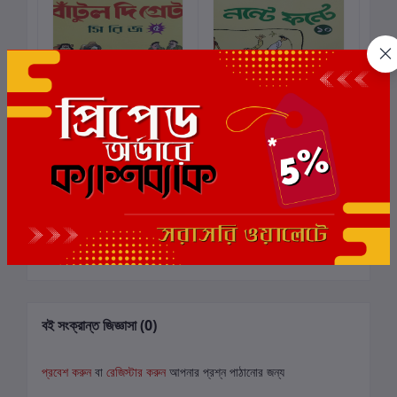
বাঁটুল দি গ্রেট সিরিজ - ৫
নন্টে ফন্টে সিরিজ - ১০
N
কার্টে যোগ করুন
কার্টে যোগ করুন
KH
লেখক:
নারায়ণ দেবনাথ
লেখক:
নারায়ণ দেবনাথ
লে
₹70.00
₹70.00
₹
বই সংক্রান্ত জিজ্ঞাসা (0)
প্রবেশ করুন
বা
রেজিস্টার করুন
আপনার প্রশ্ন পাঠানোর জন্য