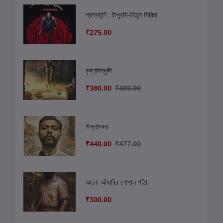
প্রলয়ঘূর্ণি : টাপুরদি-মিতুল সিরিজ
₹275.00
কৃষ্ণসিন্ধুকী
₹380.00
₹400.00
উল্লাসকর
₹440.00
₹477.00
আলো আঁধারির গোপাল পাঁঠা
₹300.00