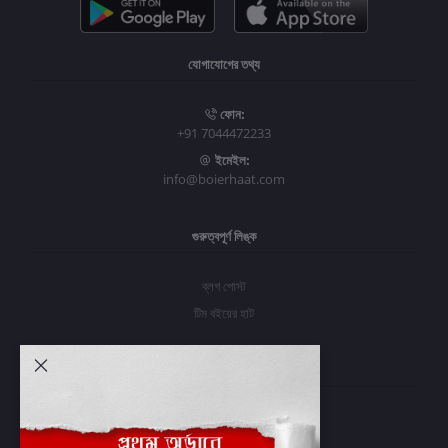
যোগাযোগের তথ্য
ফোন:
+91 7044472233
ইমেইল:
info@boierhaat.com
গুরুত্বপূর্ণ লিঙ্ক
ব্লগ পোস্ট
টিম বইয়ের হাট
আমার অ্যাকাউন্ট
প্রবেশ করুন
অর্ডার ইতিহাস