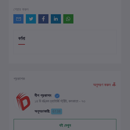
শেয়ার করুন
বর্ণনা
প্রকাশক
অনুসরণ করুন
দীপ প্রকাশন
১৪ বি বঙ্কিম চ্যাটার্জি স্ট্রীট, কলকাতা - ৭৩
অনুসরণকারী:
6138
বই দেখুন