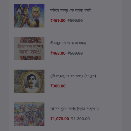
সচিত্র সহস্র এক আরব্য রজনী
₹469.00
₹500.00
জীবনানন্দ দাশের কাব্য সমগ্র
₹468.00
₹500.00
মুন্সী প্রেমচন্দের গল্প সমগ্র (১ম খন্ড)
₹300.00
অষ্টাদশ পুরাণ সমগ্র (অখন্ড সংস্করণ)
₹1,078.00
₹1,200.00