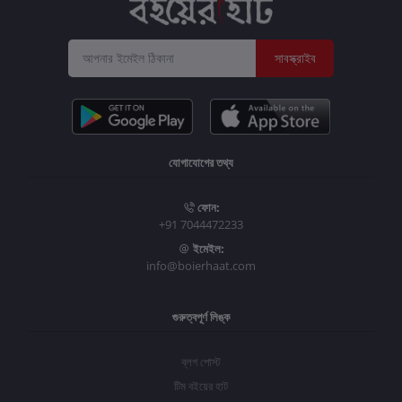
সাবস্ক্রাইব
যোগাযোগের তথ্য
ফোন:
+91 7044472233
ইমেইল:
info@boierhaat.com
গুরুত্বপূর্ণ লিঙ্ক
ব্লগ পোস্ট
টিম বইয়ের হাট