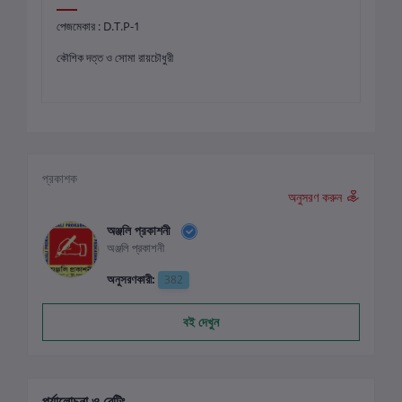
পেজমেকার : D.T.P-1
কৌশিক দত্ত ও সোমা রায়চৌধুরী
প্রকাশক
অনুসরণ করুন
অঞ্জলি প্রকাশনী
অঞ্জলি প্রকাশনী
অনুসরণকারী:
382
বই দেখুন
পর্যালোচনা ও রেটিং