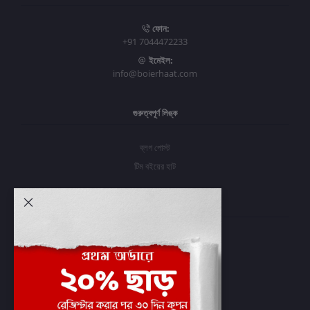
ফোন:
+91 7044472233
ইমেইল:
info@boierhaat.com
গুরুত্বপূর্ণ লিঙ্ক
ব্লগ পোস্ট
টিম বইয়ের হাট
আমার অ্যাকাউন্ট
প্রবেশ করুন
অর্ডার ইতিহাস
আমার ইচ্ছাগুলি
অর্ডার ট্র্যাকিং