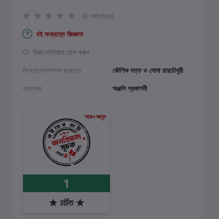
(0 পর্যালোচনা)
বই সংক্রান্ত জিজ্ঞাসা
ইচ্ছা-তালিকায় যোগ করুন
লিখেছেন/সম্পাদনা করেছেন
কৌশিক দত্ত ও সোমা রায়চৌধুরী
প্রকাশক
অঞ্জলি প্রকাশনী
আরও জানুন
1
চর্চিত