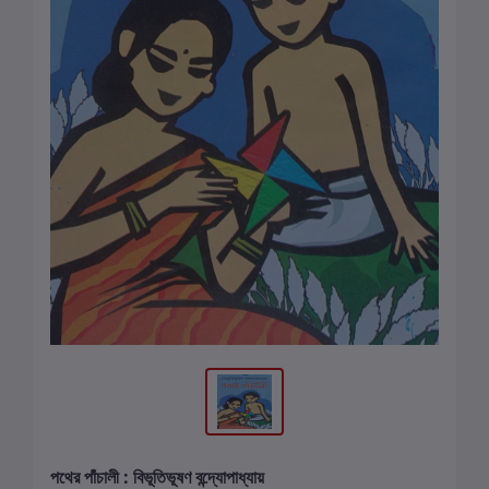
পথের পাঁচালী : বিভূতিভূষণ বন্দ্যোপাধ্যায়