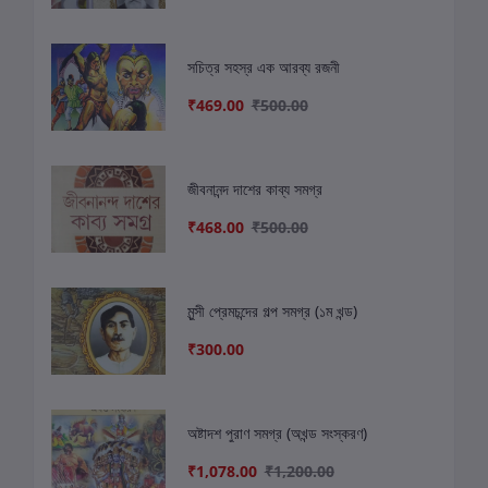
সচিত্র সহস্র এক আরব্য রজনী
₹469.00
₹500.00
জীবনানন্দ দাশের কাব্য সমগ্র
₹468.00
₹500.00
মুন্সী প্রেমচন্দের গল্প সমগ্র (১ম খন্ড)
₹300.00
অষ্টাদশ পুরাণ সমগ্র (অখন্ড সংস্করণ)
₹1,078.00
₹1,200.00