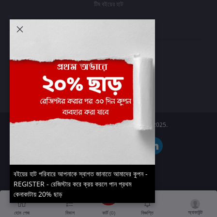
টিম বইয়ের হাট
আমার অ্যাকাউন্ট
প্রবেশ করুন
অর্ডার ইতিহাস
আমার ইচ্ছাগুলি
অর্ডার ট্র্যাকিং
Boier Haat™ | © All rights reserved 2025.
বইয়ের হাট পরিবারে আপনাকে স্বাগত জানাতে আমাদের কুপন -
REGISTER - রেজিস্টার করে ক্রয় করলে পান প্রথম
কেনাকাটায় 20% ছাড়
অ্যাকাউন্ট
কার্ট (
0
)
হোম পেজ
বিভাগ
বিজ্ঞপ্তি