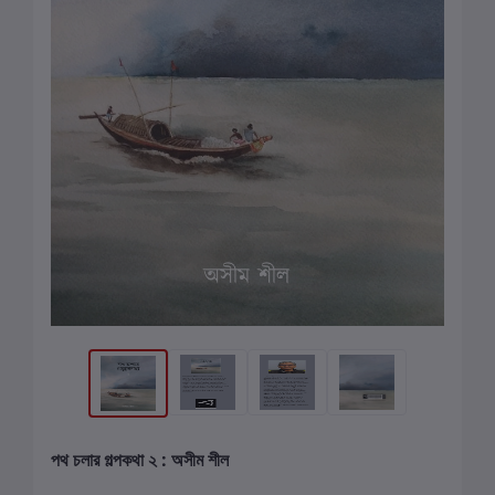
পথ চলার গল্পকথা ২ : অসীম শীল