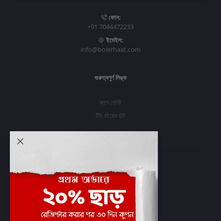
ফোন:
+91 7044472233
ইমেইল:
info@boierhaat.com
গুরুত্বপূর্ণ লিঙ্ক
ব্লগ পোস্ট
টিম বইয়ের হাট
আমার অ্যাকাউন্ট
প্রবেশ করুন
অর্ডার ইতিহাস
আমার ইচ্ছাগুলি
অর্ডার ট্র্যাকিং