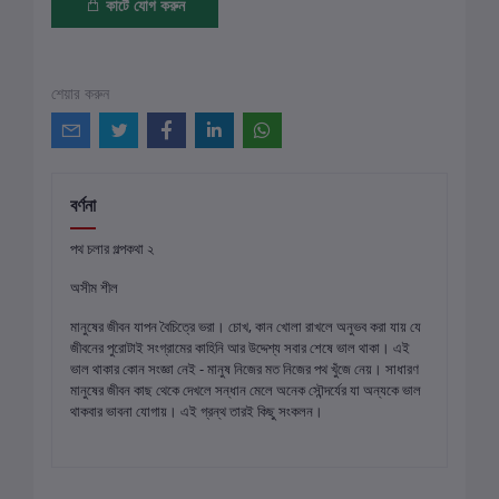
কার্টে যোগ করুন
শেয়ার করুন
বর্ণনা
পথ চলার গল্পকথা ২
অসীম শীল
মানুষের জীবন যাপন বৈচিত্রে ভরা। চোখ, কান খোলা রাখলে অনুভব করা যায় যে
জীবনের পুরোটাই সংগ্রামের কাহিনি আর উদ্দেশ্য সবার শেষে ভাল থাকা। এই
ভাল থাকার কোন সংজ্ঞা নেই - মানুষ নিজের মত নিজের পথ খুঁজে নেয়। সাধারণ
মানুষের জীবন কাছ থেকে দেখলে সন্ধান মেলে অনেক সৌন্দর্যের যা অন্যকে ভাল
থাকবার ভাবনা যোগায়। এই গ্রন্থ তারই কিছু সংকলন।