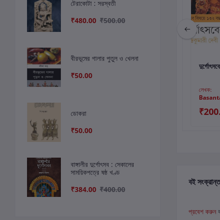
টেরাকোটা : সরস্বতী
₹480.00
₹500.00
বীরভূমের গালার পুতুল ও খেলনা
কার্টে যোগ করুন
কার্টে যোগ করুন
কার
বাঙ্গালীর দুর্গোৎসব :
ধর্মবিশ্বাস, বৃক্ষপূজা ও
দুর্গোৎসব
₹50.00
সেকালের সাময়িকপত্রে ২য়
দেবদেবী
খন্ড
লেখক:
নবকুমার ভট্টাচার্য
লেখক:
সুহৃদ কুমার ভৌমিক
লেখক:
Basant
Debi
₹400.00
₹150.00
₹200
ডোকরা
₹368.00
₹50.00
বাঙ্গালীর দুর্গোৎসব : সেকালের
সাময়িকপত্রে ষষ্ঠ খণ্ড
বই সংক্রান্ত
₹384.00
₹400.00
প্রবেশ করুন