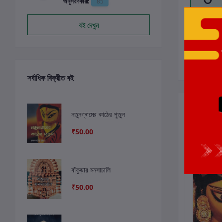
অনুসরণকারী:
85
বই দেখুন
সর্বাধিক বিক্রীত বই
সংশ্লিষ্ট বই
নতুনগ্ৰামের কাঠের পুতুল
₹50.00
ছাড়
8%
বাঁকুড়ার মনসাচালি
₹50.00