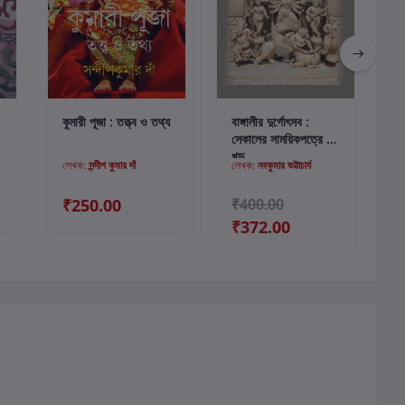
কার্টে যোগ করুন
কার্টে যোগ করুন
কুমারী পূজা : তত্ত্ব ও তথ্য
বাঙ্গালীর দুর্গোৎসব :
দ
সেকালের সাময়িকপত্রে ৫ম
খন্ড
লেখক:
সন্দীপ কুমার দাঁ
লেখক:
নবকুমার ভট্টাচার্য
₹250.00
₹400.00
₹372.00