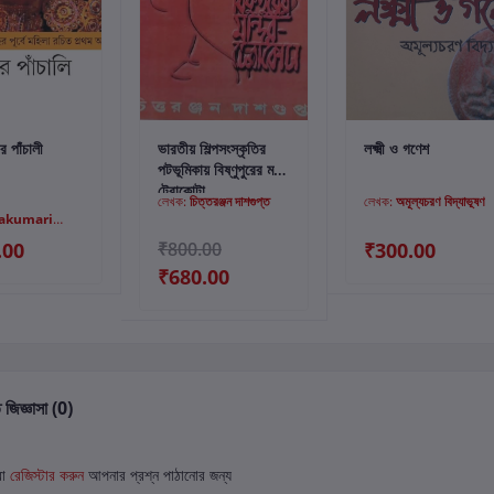
্টে যোগ করুন
কার্টে যোগ করুন
কার্টে যোগ করুন
ের পাঁচালী
ভারতীয় শিল্পসংস্কৃতির
লক্ষ্মী ও গণেশ
পটভূমিকায় বিষ্ণুপুরের মন্দির
টেরাকোটা
লেখক:
চিত্তরঞ্জন দাশগুপ্ত
লেখক:
অমূল্যচরণ বিদ্যাভূষণ
akumari
.00
₹800.00
₹300.00
₹680.00
 জিজ্ঞাসা (0)
বা
রেজিস্টার করুন
আপনার প্রশ্ন পাঠানোর জন্য