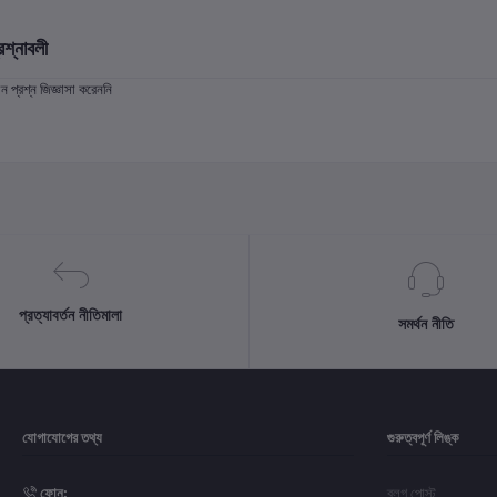
রশ্নাবলী
প্রশ্ন জিজ্ঞাসা করেননি
প্রত্যাবর্তন নীতিমালা
সমর্থন নীতি
যোগাযোগের তথ্য
গুরুত্বপূর্ণ লিঙ্ক
ফোন:
ব্লগ পোস্ট