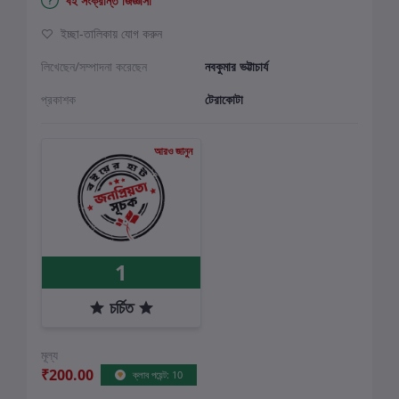
বই সংক্রান্ত জিজ্ঞাসা
ইচ্ছা-তালিকায় যোগ করুন
লিখেছেন/সম্পাদনা করেছেন
নবকুমার ভট্টাচার্য
প্রকাশক
টেরাকোটা
আরও জানুন
1
চর্চিত
মূল্য
₹200.00
ক্লাব পয়েন্ট: 10