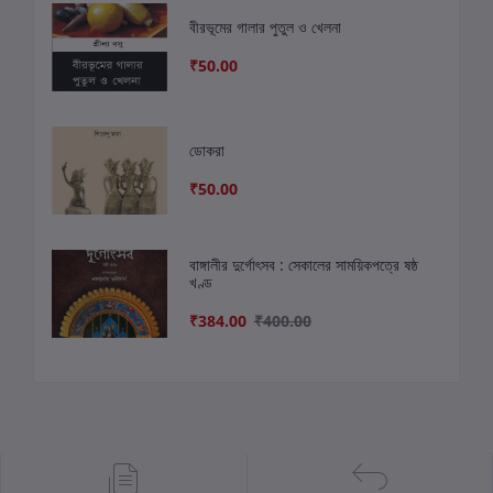
বীরভূমের গালার পুতুল ও খেলনা
₹50.00
ডোকরা
₹50.00
বাঙ্গালীর দুর্গোৎসব : সেকালের সাময়িকপত্রে ষষ্ঠ
খণ্ড
₹384.00
₹400.00