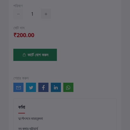
পরিমাণ
মোট দাম
₹200.00
কার্টে যোগ করুন
শেয়ার করুন
বর্ণনা
দুর্গোৎসবে ভারতবন্দনা
নব কুমার ভট্টাচার্য