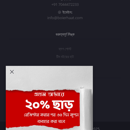
+91 7044472233
ইমেইল:
info@boierhaat.com
গুরুত্বপূর্ণ লিঙ্ক
ব্লগ পোস্ট
টিম বইয়ের হাট
আমার অ্যাকাউন্ট
প্রবেশ করুন
অর্ডার ইতিহাস
আমার ইচ্ছাগুলি
অর্ডার ট্র্যাকিং
Boier Haat™ | © All rights reserved 2025.