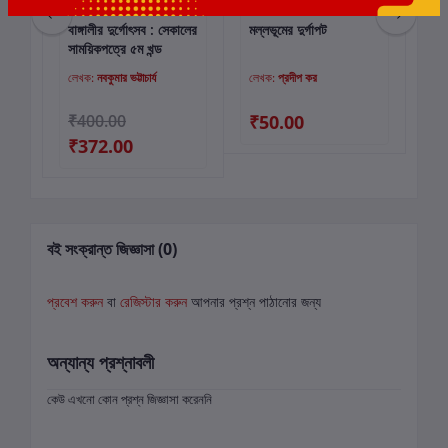
বাঙ্গালীর দুর্গোৎসব : সেকালের
মল্লভূমের দুর্গাপট
শ্র
কার্টে যোগ করুন
কার্টে যোগ করুন
সাময়িকপত্রে ৫ম খন্ড
পার
লেখক:
নবকুমার ভট্টাচার্য
লেখক:
প্রদীপ কর
লে
00
₹400.00
₹50.00
₹
₹372.00
বই সংক্রান্ত জিজ্ঞাসা (0)
প্রবেশ করুন
বা
রেজিস্টার করুন
আপনার প্রশ্ন পাঠানোর জন্য
অন্যান্য প্রশ্নাবলী
কেউ এখনো কোন প্রশ্ন জিজ্ঞাসা করেননি