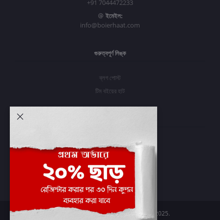
+91 7044472233
ইমেইল:
info@boierhaat.com
গুরুত্বপূর্ণ লিঙ্ক
ব্লগ পোস্ট
টিম বইয়ের হাট
আমার অ্যাকাউন্ট
প্রবেশ করুন
অর্ডার ইতিহাস
আমার ইচ্ছাগুলি
অর্ডার ট্র্যাকিং
Boier Haat™ | © All rights reserved 2025.