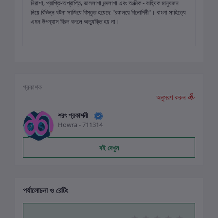
নিরাশা, প্রাপ্তি-অপ্রাপ্তি, ভাললাগা মন্দলাগা এবং আত্মিক - বাহ্যিক মানুষজন
নিয়ে বিভিন্ন ঘটনা সাজিয়ে বিস্তৃত হয়েছে "রঙ্গালয়ে বিনোদিনী"। বাংলা সাহিত্যে
এমন উপন্যাস বিরল বললে অত্যুক্তি হয় না।
প্রকাশক
অনুসরণ করুন
শরৎ প্রকাশনী
Howra - 711314
বই দেখুন
পর্যালোচনা ও রেটিং