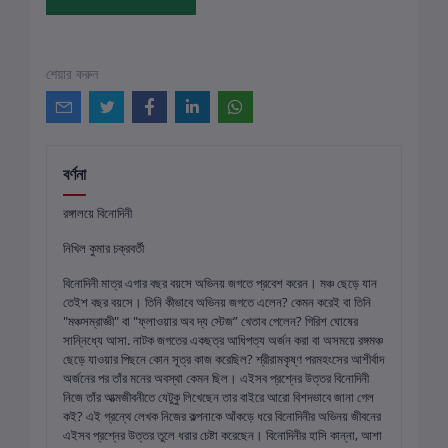
শেয়ার করুন
বর্ণনা
রঙ্গালয়ে বিনোদিনী
নিখিল কুমার চক্রবর্তী
বিনোদিনী মাত্র এগার বছর বয়সে অভিনয় জগতে প্রবেশ করেন। মঞ্চ ছেড়ে যান
তেইশ বছর বয়সে। তিনি কীভাবে অভিনয় জগতে এলেন? কেমন করেই বা তিনি
"মঞ্চসম্রাজ্ঞী" বা "ফ্লাওয়ার অব দ্য স্টেজ” খেতাব পেলেন? গিরিশ ঘোষের
সান্নিধ্যে আসা. নাটক জগতের একছত্র আধিপত্য অর্জন করা বা অসময়ে রঙ্গমঞ্চ
ছেড়ে যাওয়ার পিছনে কোন সূত্র কাজ করেছিল? শ্রীরামকৃষ্ণ পরমহংসের আশীর্বাদ
অর্জনের পর তাঁর মনের অবস্থা কেমন ছিল। এইসব প্রশ্নের উত্তর বিনোদিনী
নিজে তাঁর আত্মজীবনীতে যেটুকু লিখেছেন তার বাইরে আরো বিশদভাবে জানা গেল
কই? এই গ্রন্থে লেখক নিজের কল্পনাকে আঁকড়ে ধরে বিনোদিনীর অভিনয় জীবনের
এইসব প্রশ্নের উত্তর তুলে ধরার চেষ্টা করেছেন। বিনোদিনীর হাসি কান্না, আশা