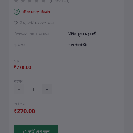
(0 পর্যালোচনা)
বই সংক্রান্ত জিজ্ঞাসা
ইচ্ছা-তালিকায় যোগ করুন
লিখেছেন/সম্পাদনা করেছেন
নিখিল কুমার চক্রবর্তী
প্রকাশক
শরৎ প্রকাশনী
মূল্য
₹270.00
পরিমাণ
মোট দাম
₹270.00
কার্টে যোগ করুন