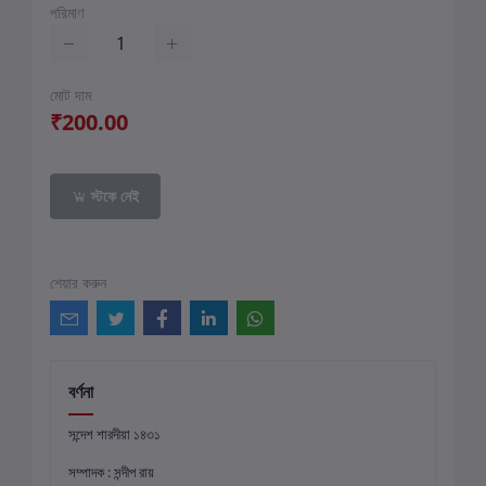
পরিমাণ
মোট দাম
₹200.00
স্টকে নেই
শেয়ার করুন
বর্ণনা
সন্দেশ শারদীয়া ১৪৩১
সম্পাদক : সন্দীপ রায়