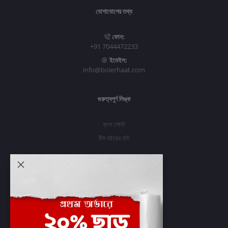
যোগাযোগের তথ্য
ফোন:
+91 7044472233
ইমেইল:
info@boierhaat.com
গুরুত্বপূর্ণ লিঙ্ক
ব্লগ পোস্ট
টিম বইয়ের হাট
আমার অ্যাকাউন্ট
প্রবেশ করুন
অর্ডার ইতিহাস
আমার ইচ্ছাগুলি