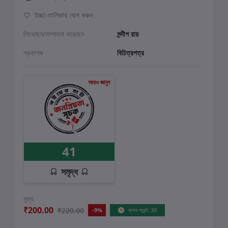
ইচ্ছা-তালিকায় যোগ করুন
লিখেছেন/সম্পাদনা করেছেন
সন্দীপ রায়
প্রকাশক
বিচিত্রপত্র
আরও জানুন
41
সমৃদ্ধ
মূল্য
₹200.00
₹220.00
-9%
ক্লাব পয়েন্ট: 30