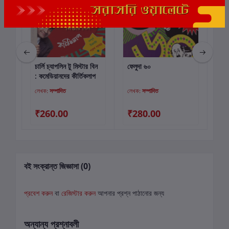
চার্লি চ্যাপলিন টু মিস্টার বিন
ফেলুদা ৬০
শ্র
কার্টে যোগ করুন
কার্টে যোগ করুন
: কমেডিয়ানদের কীর্তিকলাপ
স্ম
লেখক:
সম্পাদিত
লেখক:
সম্পাদিত
লে
₹260.00
₹280.00
₹
বই সংক্রান্ত জিজ্ঞাসা (0)
প্রবেশ করুন
বা
রেজিস্টার করুন
আপনার প্রশ্ন পাঠানোর জন্য
অন্যান্য প্রশ্নাবলী