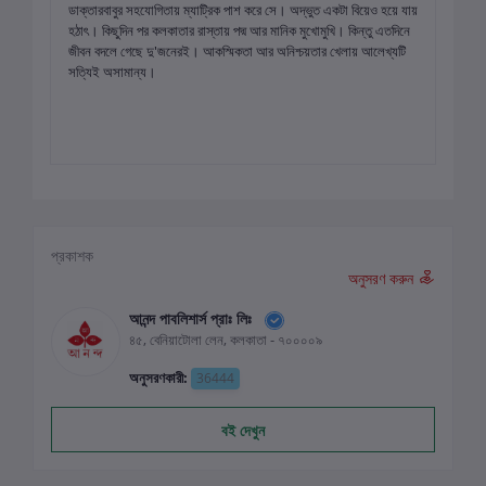
ডাক্তারবাবুর সহযোগিতায় ম্যাট্রিক পাশ করে সে। অদ্ভুত একটা বিয়েও হয়ে যায়
হঠাৎ। কিছুদিন পর কলকাতার রাস্তায় পদ্ম আর মানিক মুখোমুখি। কিন্তু এতদিনে
জীবন বদলে গেছে দু'জনেরই। আকস্মিকতা আর অনিশ্চয়তার খেলায় আলেখ্যটি
সত্যিই অসামান্য।
প্রকাশক
অনুসরণ করুন
আনন্দ পাবলিশার্স প্রাঃ লিঃ
৪৫, বেনিয়াটোলা লেন, কলকাতা - ৭০০০০৯
অনুসরণকারী:
36444
বই দেখুন