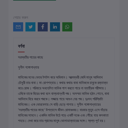
শেয়ার করুন
বর্ণনা
সরস্বতীর পায়ের কাছে
সুনীল গঙ্গোপাধ্যায়
মানিকের মনের ভেতর টলটল করে অভিমান। আত্মম্ভরী জেদি মানুষ আদিনাথ
চৌধুরী তার বাবা। মা রোগশয্যায়। কথায় কথায় বাবা মানিককে চাবুকে রক্তাক্ত
করে রোজ। পরিবারে অবহেলিত মানিক পাশ করতে পারে না ম্যাট্রিক পরীক্ষায়।
এদিকে তাকে বিয়ের কথা বলে বাল্যবান্ধবী পদ্ম। অসম্মত মানিক হঠাৎ শোনে, বাবা
আদিনাথ বিয়ে করবে পদ্মকে। লজ্জায় গায়ে আগুন দেয় পদ্ম। দুঃসহ পরিস্থিতি
মানিকের। এক ভোরবেলায় সে বাড়ি ছেড়ে পালায়। সুনীল গঙ্গোপাধ্যায়ের
'সরস্বতীর পায়ের কাছে' উপন্যাসে জীবন রোমাঞ্চকর। বারবার মৃত্যু এসে দাঁড়ায়
মানিকের সামনে। একদিন মানিক উঠে পড়ে একটি লঞ্চে এবং পৌঁছে যায় কলকাতা
শহরে। দেখা করে তার গ্রামের মানুষ ভোলাডাক্তারের সঙ্গে। স্বপ্ন পূর্ণ হয়।