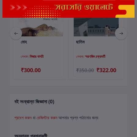
মোহ
ছাতিম
হে 
কার্টে যোগ করুন
কার্টে যোগ করুন
লেখক:
সিজার বাগচী
লেখক:
স্মরণজিৎ চক্রবর্তী
লে
₹300.00
₹322.00
₹
₹350.00
বই সংক্রান্ত জিজ্ঞাসা (0)
প্রবেশ করুন
বা
রেজিস্টার করুন
আপনার প্রশ্ন পাঠানোর জন্য
অন্যান্য প্রশ্নাবলী