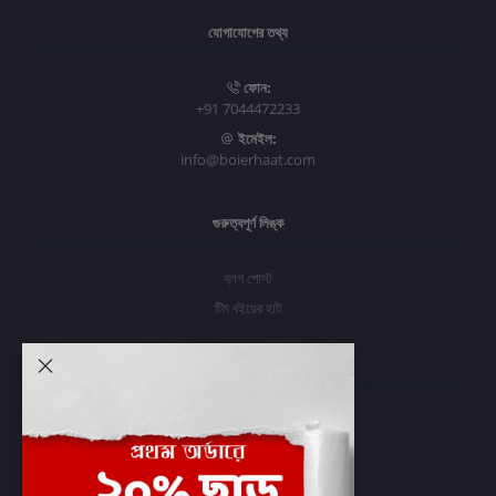
যোগাযোগের তথ্য
ফোন:
+91 7044472233
ইমেইল:
info@boierhaat.com
গুরুত্বপূর্ণ লিঙ্ক
ব্লগ পোস্ট
টিম বইয়ের হাট
আমার অ্যাকাউন্ট
প্রবেশ করুন
অর্ডার ইতিহাস
আমার ইচ্ছাগুলি