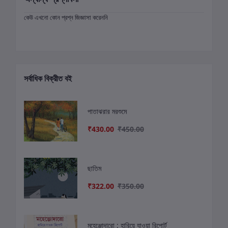
কেউ এখনো কোন প্রশ্ন জিজ্ঞাসা করেননি
সর্বাধিক বিক্রীত বই
পাতাঝরার মরশুমে
₹430.00
₹450.00
ছাতিম
₹322.00
₹350.00
মহেঞ্জোদারো : হারিয়ে যাওয়া রিপোর্ট