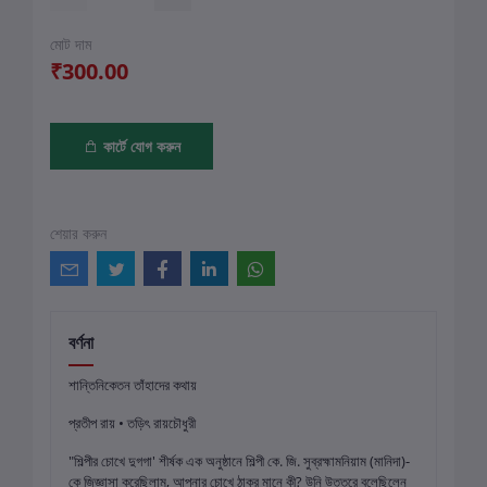
মোট দাম
₹300.00
কার্টে যোগ করুন
শেয়ার করুন
বর্ণনা
শান্তিনিকেতন তাঁহাদের কথায়
প্রতীপ রায় • তড়িৎ রায়চৌধুরী
"শিল্পীর চোখে দুগগা' শীর্ষক এক অনুষ্ঠানে শিল্পী কে. জি. সুব্রহ্মামনিয়াম (মানিদা)-
কে জিজ্ঞাসা করেছিলাম, আপনার চোখে ঠাকুর মানে কী? উনি উত্তরে বলেছিলেন