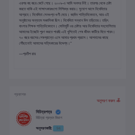
এরপর বহু বছর কেটে গেছে। ২০০৯-এ আমি অবসর নিই। তারপর থেকে চেষ্টা
করতে থাকি এই সাক্ষাৎকারগুলো লিপিবদ্ধ করার। সুযোগ আসে নিবেদিতার
আগ্রহে। নিবেদিতা সেনগুপ্ত গুণী মেয়ে। বহুদিন শান্তিনিকেতনে, আর এই
অনুষ্ঠানের অন্যতম সঞ্চালিকা ছিল। নিবেদিতা সন্ধান দিল তড়িতের। তড়িৎ
বাংলার শিক্ষক শান্তিনিকেতনে। মোটামুটি ওর চেষ্টায় আর নিবেদিতার সহযোগিতায়
আমাদের ইচ্ছেটা পূরণ করতে পারছি-এই খুশিতেই শেষ জীবন কাটিয়ে দিতে পারব।
৭০ বছর বয়সের শেষপ্রান্তে এসে আমার প্রথম প্রয়াস। আপনাদের কাছে
পৌঁছানোই আমাদের সত্যিকারের উদ্দেশ্য।"
—প্রতীপ রায়
প্রকাশক
অনুসরণ করুন
বিচিত্রপত্র
বিচিত্রা গ্রন্থন বিভাগ
অনুসরণকারী:
94