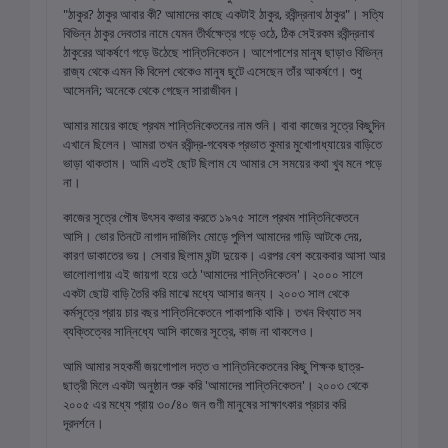
"ঠাকুর? ঠাকুর আবার কী? আমাদের কাছে একটাই ঠাকুর, রবীন্দ্রনাথ ঠাকুর"। সত্যি
বিভিন্ন ঠাকুর দেবতার নামে যেমন তীর্থক্ষেত্র গড়ে ওঠে, ঠিক সেইরকম রবীন্দ্রনাথ
ঠাকুরের আকর্ষণে গড়ে উঠেছে শান্তিনিকেতন। আশেপাশের মানুষ ছাড়াও বিভিন্ন
রাজ্য থেকে এমন কি বিদেশ থেকেও মানুষ ছুটে এসেছেন তাঁর আকর্ষণে। শুধু
আসেননি; অনেকে থেকে গেছেন সারাজীবন।
আমার মায়ের কাছে প্রথম শান্তিনিকেতনের নাম শুনি। বাবা কাজের সূত্রে কিছুদিন
এখানে ছিলেন। আমরা তখন রবীন্দ্র-গবেষক প্রভাত কুমার মুখোপাধ্যায়ের বাড়িতে
ভাড়া থাকতাম। আমি এতই ছোট ছিলাম যে আমার সে সময়ের কথা খুব মনে পড়ে
না।
কাজের সূত্রে পৌষ উৎসব কভার করতে ১৯৭৫ সালে প্রথম শান্তিনিকেতনে
আসি। ভোর তিনটে নাগাদ দার্জিলিং মোড়ে পুলিশ আমাদের গাড়ি আটকে দেয়,
কারণ ডাকাতের ভয়। সেবার ছিলাম ঘন্টা দুয়েক। এরপর বেশ কয়েকবার আসা আর
ভালোলাগায় এই জায়গা হয়ে ওঠে 'আমাদের শান্তিনিকেতন'। ২০০০ সালে
একটা ছোট্ট বাড়ি তৈরি করি মাঝে মধ্যে আসার জন্য। ২০০৩ সাল থেকে
কর্মসূত্রে প্রায় চার বছর শান্তিনিকেতনে পাকাপাকি থাকি। তখন বিখ্যাত সব
ব্যক্তিত্বের সান্নিধ্যে আসি কাজের সূত্রে, কাজ না থাকলেও।
আমি আমার সহকর্মী জয়গোপাল দত্ত ও শান্তিনিকেতনের কিছু শিক্ষক ছাত্র-
ছাত্রী মিলে একটা অনুষ্ঠান শুরু করি 'আমাদের শান্তিনিকেতন'। ২০০৩ থেকে
২০০৫ এর মধ্যে প্রায় ৩০/৪০ জন গুণী মানুষের সাক্ষাৎকার প্রচার করি
দূরদর্শনে।