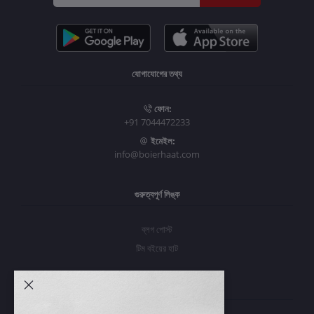
যোগাযোগের তথ্য
ফোন:
+91 7044472233
ইমেইল:
info@boierhaat.com
গুরুত্বপূর্ণ লিঙ্ক
ব্লগ পোস্ট
টিম বইয়ের হাট
আমার অ্যাকাউন্ট