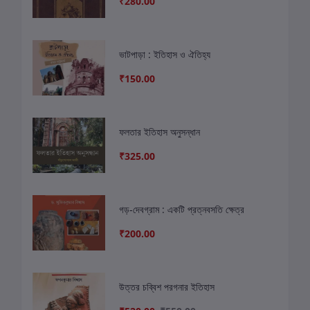
₹280.00
ভাটপাড়া : ইতিহাস ও ঐতিহ্য
₹150.00
ফলতার ইতিহাস অনুসন্ধান
₹325.00
গড়-দেবগ্রাম : একটি প্রত্নবসতি ক্ষেত্র
₹200.00
উত্তর চব্বিশ পরগনার ইতিহাস