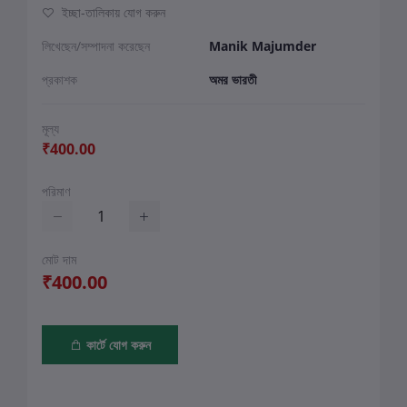
ইচ্ছা-তালিকায় যোগ করুন
লিখেছেন/সম্পাদনা করেছেন
Manik Majumder
প্রকাশক
অমর ভারতী
মূল্য
₹400.00
পরিমাণ
মোট দাম
₹400.00
কার্টে যোগ করুন