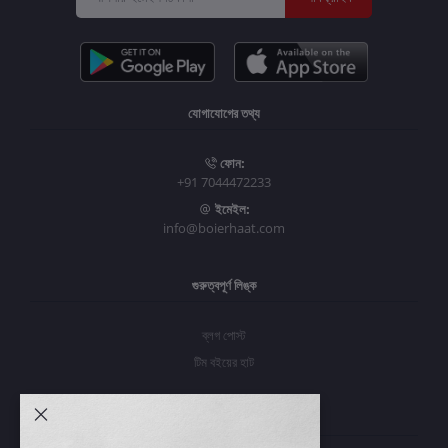
যোগাযোগের তথ্য
ফোন:
+91 7044472233
ইমেইল:
info@boierhaat.com
গুরুত্বপূর্ণ লিঙ্ক
ব্লগ পোস্ট
টিম বইয়ের হাট
আমার অ্যাকাউন্ট