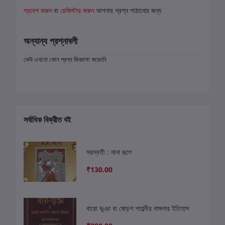
প্রবেশ করুন
বা
রেজিস্টার করুন
আপনার প্রশ্ন পাঠানোর জন্য
অন্যান্য প্রশ্নাবলী
কেউ এখনো কোন প্রশ্ন জিজ্ঞাসা করেননি
সর্বাধিক বিক্রীত বই
সরস্বতী : নানা রূপে
₹130.00
বারো ভূঞা বা ষোড়শ শতাব্দীর বাঙ্গলার ইতিহাস