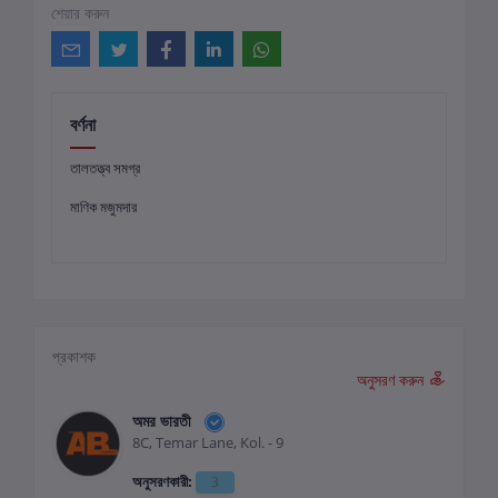
শেয়ার করুন
বর্ণনা
তালতত্ত্ব সমগ্র
মাণিক মজুমদার
প্রকাশক
অনুসরণ করুন
অমর ভারতী
8C, Temar Lane, Kol. - 9
অনুসরণকারী:
3