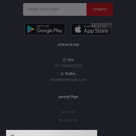
সাবস্ক্রাইব
যোগাযোগের তথ্য
ফোন:
+91 7044472233
ইমেইল:
info@boierhaat.com
গুরুত্বপূর্ণ লিঙ্ক
ব্লগ পোস্ট
টিম বইয়ের হাট