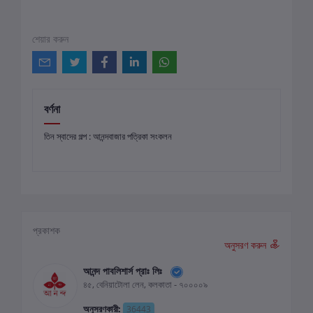
শেয়ার করুন
বর্ণনা
তিন স্বাদের গল্প : আনন্দবাজার পত্রিকা সংকলন
প্রকাশক
অনুসরণ করুন
আনন্দ পাবলিশার্স প্রাঃ লিঃ
৪৫, বেনিয়াটোলা লেন, কলকাতা - ৭০০০০৯
অনুসরণকারী:
36443