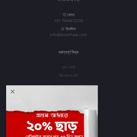
ফোন:
+91 7044472233
ইমেইল:
info@boierhaat.com
গুরুত্বপূর্ণ লিঙ্ক
ব্লগ পোস্ট
টিম বইয়ের হাট
আমার অ্যাকাউন্ট
প্রবেশ করুন
অর্ডার ইতিহাস
আমার ইচ্ছাগুলি
অর্ডার ট্র্যাকিং