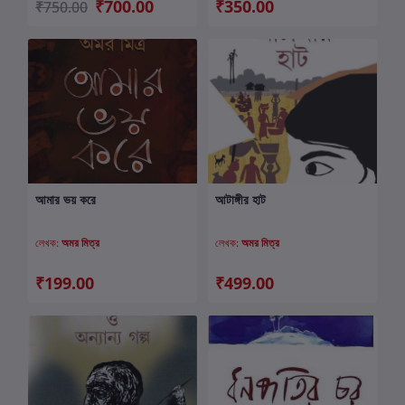
₹700.00
₹350.00
₹750.00
আমার ভয় করে
আটাঙ্গীর হাট
কার্টে যোগ করুন
কার্টে যোগ করুন
লেখক:
অমর মিত্র
লেখক:
অমর মিত্র
₹199.00
₹499.00