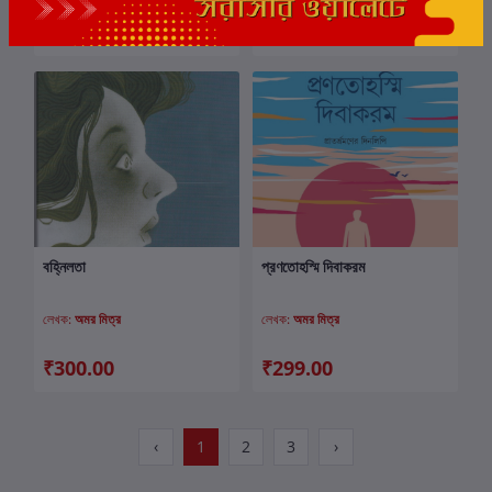
₹600.00
₹349.00
₹649.00
বহ্নিলতা
প্রণতোহস্মি দিবাকরম
কার্টে যোগ করুন
কার্টে যোগ করুন
লেখক:
অমর মিত্র
লেখক:
অমর মিত্র
₹300.00
₹299.00
‹
1
2
3
›