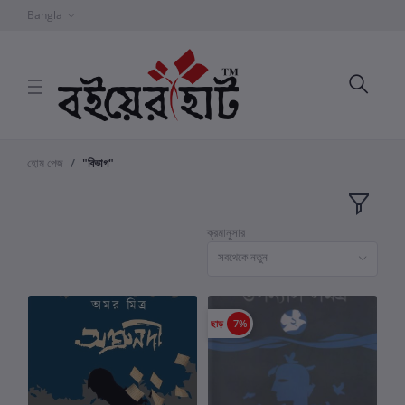
Bangla
হোম পেজ
"বিভাগ"
ক্রমানুসার
সবথেকে নতুন
ছাড়
7%