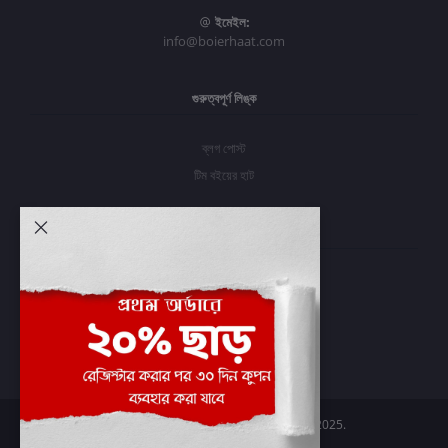
ইমেইল:
info@boierhaat.com
গুরুত্বপূর্ণ লিঙ্ক
ব্লগ পোস্ট
টিম বইয়ের হাট
আমার অ্যাকাউন্ট
প্রবেশ করুন
অর্ডার ইতিহাস
আমার ইচ্ছাগুলি
অর্ডার ট্র্যাকিং
Boier Haat™ | © All rights reserved 2025.