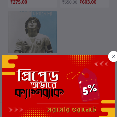
₹275.00
₹603.00
₹650.00
দিয়েগো থেকে মারাদোনা
কার্টে যোগ করুন
লেখক:
অর্ক দেব
₹300.00