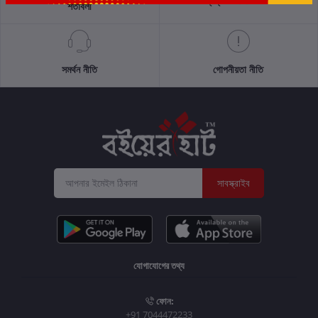
প্রত্যাবর্তন নীতিমালা
শর্তাবলী
সমর্থন নীতি
গোপনীয়তা নীতি
সাবস্ক্রাইব
যোগাযোগের তথ্য
ফোন:
+91 7044472233