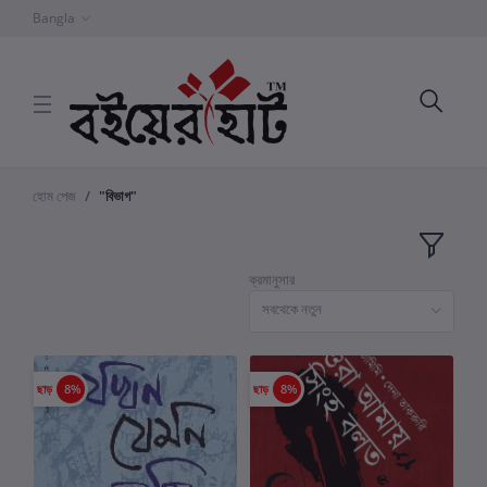
Bangla
হোম পেজ
"বিভাগ"
ক্রমানুসার
সবথেকে নতুন
ছাড়
8%
ছাড়
8%