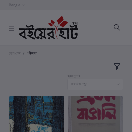
Bangla
হোম পেজ
"বিভাগ"
ক্রমানুসার
সবথেকে নতুন