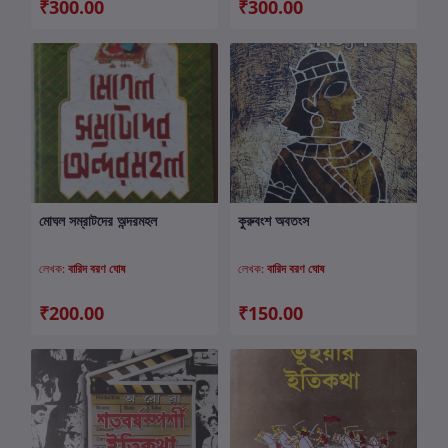
₹300.00
₹300.00
মোঘল সম্রাটদের অন্দরমহল
কুরুবংশ অবতংস
কার্টে যোগ করুন
কার্টে যোগ করুন
লেখক:
বারিদ বরণ ঘোষ
লেখক:
বারিদ বরণ ঘোষ
₹200.00
₹150.00