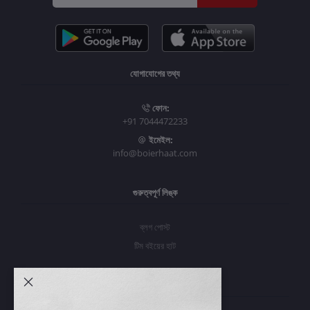
যোগাযোগের তথ্য
ফোন:
+91 7044472233
ইমেইল:
info@boierhaat.com
গুরুত্বপূর্ণ লিঙ্ক
ব্লগ পোস্ট
টিম বইয়ের হাট
আমার অ্যাকাউন্ট