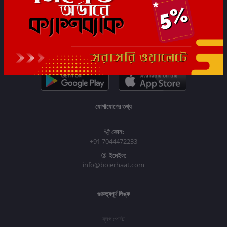
সাবস্ক্রাইব
যোগাযোগের তথ্য
ফোন:
+91 7044472233
ইমেইল:
info@boierhaat.com
গুরুত্বপূর্ণ লিঙ্ক
ব্লগ পোস্ট