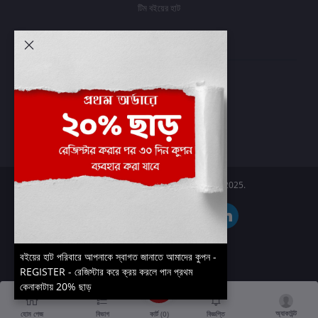
টিম বইয়ের হাট
আমার অ্যাকাউন্ট
প্রবেশ করুন
অর্ডার ইতিহাস
আমার ইচ্ছাগুলি
অর্ডার ট্র্যাকিং
Boier Haat™ | © All rights reserved 2025.
বইয়ের হাট পরিবারে আপনাকে স্বাগত জানাতে আমাদের কুপন -
REGISTER - রেজিস্টার করে ক্রয় করলে পান প্রথম
কেনাকাটায় 20% ছাড়
অ্যাকাউন্ট
কার্ট (
0
)
হোম পেজ
বিভাগ
বিজ্ঞপ্তি