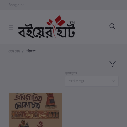
Bangla
হোম পেজ
"বিভাগ"
ক্রমানুসার
সবথেকে নতুন