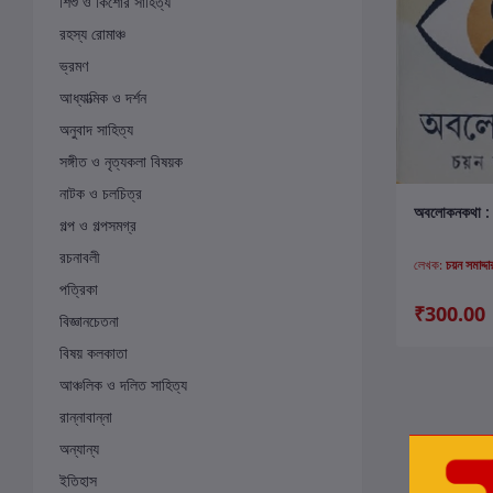
শিশু ও কিশোর সাহিত্য
রহস্য রোমাঞ্চ
ভ্রমণ
আধ্যাত্মিক ও দর্শন
অনুবাদ সাহিত্য
সঙ্গীত ও নৃত্যকলা বিষয়ক
নাটক ও চলচিত্র
ক
অবলোকনকথা : চ
গল্প ও গল্পসমগ্র
রচনাবলী
লেখক:
চয়ন সমাদ্দা
পত্রিকা
₹300.00
বিজ্ঞানচেতনা
বিষয় কলকাতা
আঞ্চলিক ও দলিত সাহিত্য
রান্নাবান্না
অন্যান্য
ইতিহাস