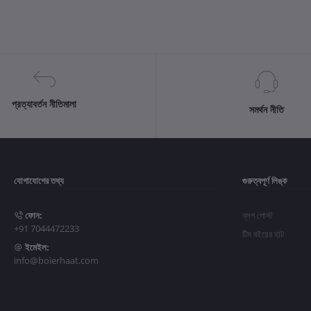
প্রত্যাবর্তন নীতিমালা
সমর্থন নীতি
যোগাযোগের তথ্য
গুরুত্বপূর্ণ লিঙ্ক
ফোন:
ব্লগ পোস্ট
+91 7044472233
টিম বইয়ের হাট
ইমেইল:
info@boierhaat.com