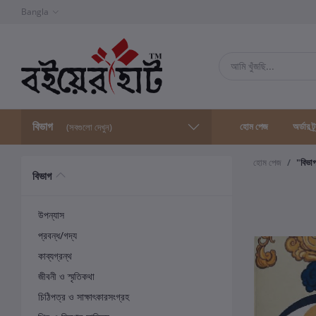
Bangla
বিভাগ
হোম পেজ
অর্ডার ট্
(সবগুলো দেখুন)
হোম পেজ
"বিভা
বিভাগ
উপন্যাস
প্রবন্ধ/গদ্য
কাব্যগ্রন্থ
জীবনী ও স্মৃতিকথা
চিঠিপত্র ও সাক্ষাৎকারসংগ্রহ