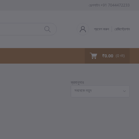
হেল্পলাইন
+91 7044472233
প্রবেশ করুন
রেজিস্ট্রেশান
₹0.00
(
0
বই)
ক্রমানুসার
সবথেকে নতুন