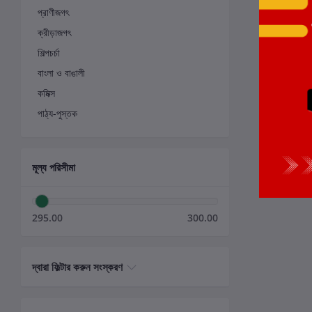
প্রাণীজগৎ
ক্রীড়াজগৎ
শিল্পচর্চা
বাংলা ও বাঙালী
কমিক্স
পাঠ্য-পুস্তক
মূল্য পরিসীমা
295.00
300.00
দ্বারা ফিল্টার করুন সংস্করণ