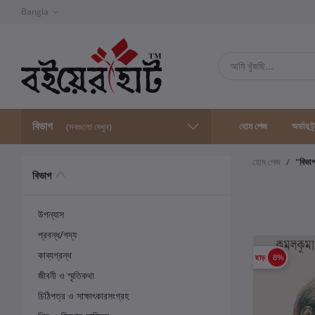
Bangla
বিভাগ
হোম পেজ
অর্ডার ট্
(সবগুলো দেখুন)
হোম পেজ
"বিভা
বিভাগ
উপন্যাস
প্রবন্ধ/গদ্য
কাব্যগ্রন্থ
ছাড়
8%
জীবনী ও স্মৃতিকথা
চিঠিপত্র ও সাক্ষাৎকারসংগ্রহ