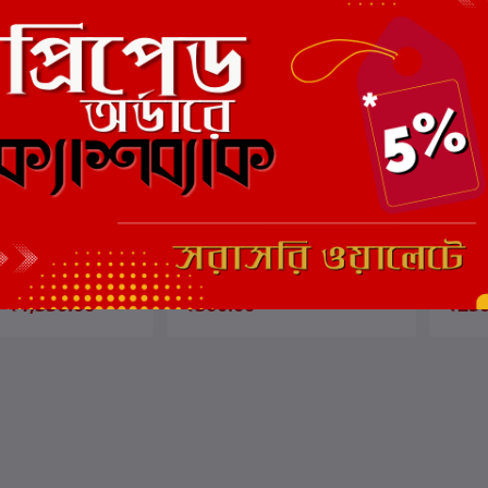
ার্টে যোগ করুন
কার্টে যোগ করুন
রকাশিত রচনা ও চিঠিপত্র
কমল কুমার মজুমদার স্মারক বক্তৃতা
অন্তর্জল
 মজুমদার
লেখক:
কমল কুমার মজুমদার
লেখক:
ক
₹1,350.00
₹300.00
₹250