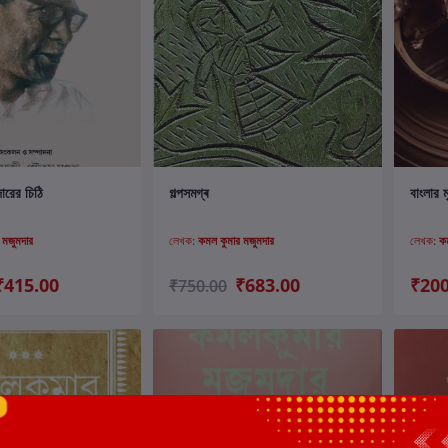
ার্টে যোগ করুন
কার্টে যোগ করুন
ারের চিঠি
গল্পসমগ্ৰ
বাংলার মৃ
 মজুমদার
লেখক:
কমল কুমার মজুমদার
লেখক:
ক
₹415.00
₹683.00
₹200
₹750.00