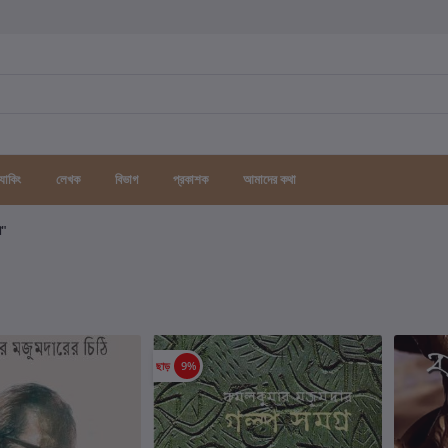
র্যাকিং
লেখক
বিভাগ
প্রকাশক
আমাদের কথা
গ"
ছাড়
9%