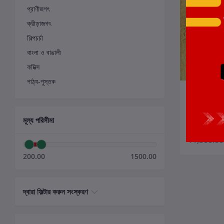
প্রাণীজগৎ
ক্রীড়াজগৎ
শিল্পচর্চা
বাংলা ও বাঙালী
কমিক্স
পাঠ্য-পুস্তক
ক
অগ্রন্থিত, অপ্
লেখক:
কমল কুমার
মূল্য পরিসীমা
₹1,500.00
200.00
1500.00
দ্বারা ফিল্টার করুন সংস্করণ