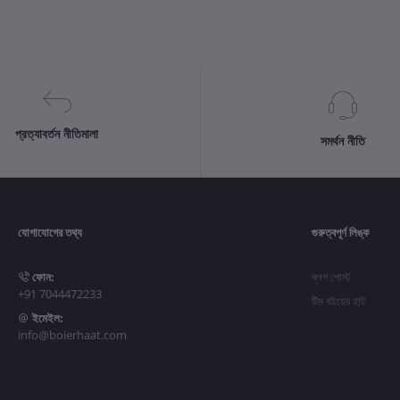
প্রত্যাবর্তন নীতিমালা
সমর্থন নীতি
যোগাযোগের তথ্য
গুরুত্বপূর্ণ লিঙ্ক
ফোন:
ব্লগ পোস্ট
+91 7044472233
টিম বইয়ের হাট
ইমেইল:
info@boierhaat.com