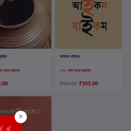
কার্টে যোগ করুন
কার্টে যোগ করুন
ৎশিল্প
আইকম বাইকম
মল কুমার মজুমদার
লেখক:
কমল কুমার মজুমদার
.00
₹303.00
₹325.00