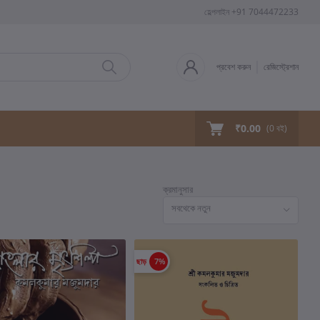
হেল্পলাইন
+91 7044472233
প্রবেশ করুন
রেজিস্ট্রেশান
₹0.00
(
0
বই)
ক্রমানুসার
সবথেকে নতুন
ছাড়
7%