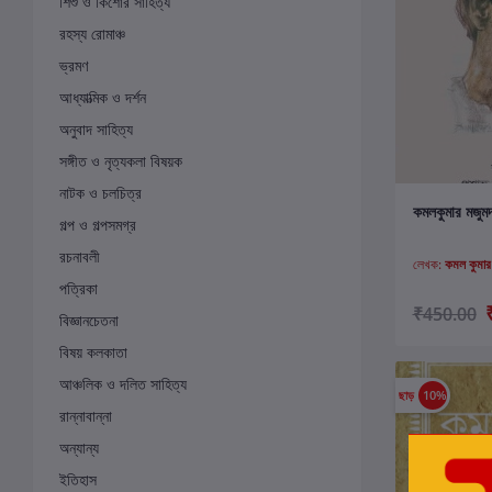
শিশু ও কিশোর সাহিত্য
রহস্য রোমাঞ্চ
ভ্রমণ
আধ্যাত্মিক ও দর্শন
অনুবাদ সাহিত্য
সঙ্গীত ও নৃত্যকলা বিষয়ক
নাটক ও চলচিত্র
ক
কমলকুমার মজুমদ
গল্প ও গল্পসমগ্র
রচনাবলী
লেখক:
কমল কুমার
পত্রিকা
₹450.00
বিজ্ঞানচেতনা
বিষয় কলকাতা
আঞ্চলিক ও দলিত সাহিত্য
ছাড়
10%
রান্নাবান্না
অন্যান্য
ইতিহাস