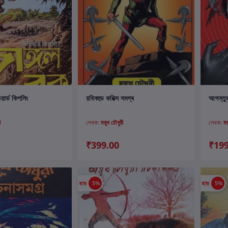
ার্টে যোগ করুন
কার্টে যোগ করুন
িয়ার্ড কিপলিং
রবিনহুড কমিক্স সমগ্ৰ
আগন্তু
ী
লেখক:
ময়ূখ চৌধুরী
লেখক:
ময
₹399.00
₹199
ছাড়
5%
ছাড়
5%