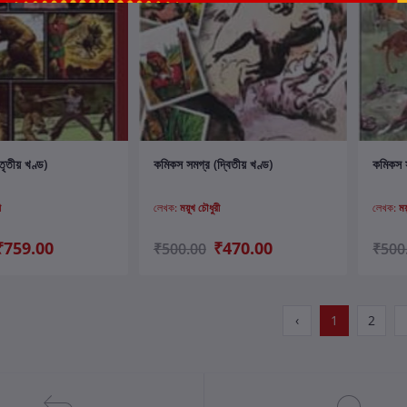
ার্টে যোগ করুন
কার্টে যোগ করুন
ৃতীয় খণ্ড)
কমিকস সমগ্র (দ্বিতীয় খণ্ড)
কমিকস স
ী
লেখক:
ময়ূখ চৌধুরী
লেখক:
ময
₹759.00
₹470.00
₹500.00
₹500
‹
1
2