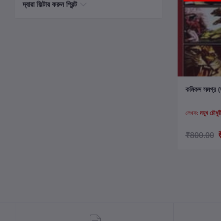
দ্বারা ফিল্টার করুন প্রিন্ট
ক
কমিকস সমগ্র (ত
লেখক:
ময়ূখ চৌধুর
₹800.00