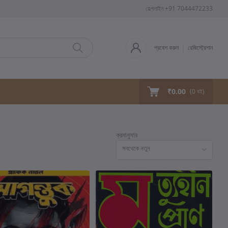
হেল্পলাইন
+91 7044472233
প্রবেশ করুন
রেজিস্ট্রেশান
₹0.00
(
0
বই)
ক্রমানুসার
সবথেকে নতুন