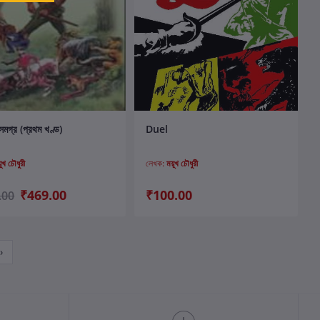
কার্টে যোগ করুন
কার্টে যোগ করুন
মগ্র (প্রথম খণ্ড)
Duel
়ূখ চৌধুরী
লেখক:
ময়ূখ চৌধুরী
₹469.00
₹100.00
.00
›