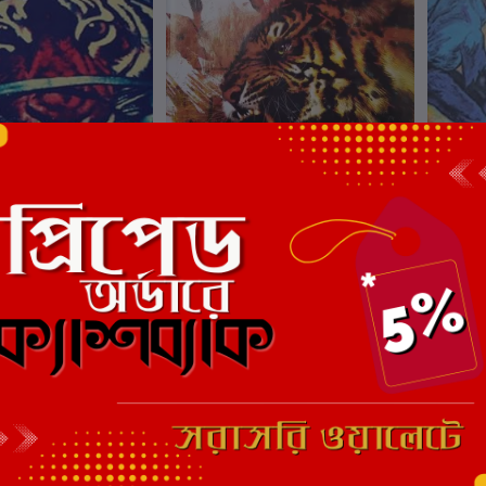
ার্টে যোগ করুন
কার্টে যোগ করুন
নাসমগ্র ৩
ময়ূখ চৌধুরী রচনাসমগ্র ২
ময়ূখ চৌ
ী
লেখক:
ময়ূখ চৌধুরী
লেখক:
ময
₹760.00
₹475.00
₹500.00
₹500
ছাড়
6%
ছাড়
6%