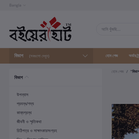
Bangla
বিভাগ
হোম পেজ
অর্ডার ট্
(সবগুলো দেখুন)
হোম পেজ
"বিভা
বিভাগ
উপন্যাস
প্রবন্ধ/গদ্য
কাব্যগ্রন্থ
জীবনী ও স্মৃতিকথা
চিঠিপত্র ও সাক্ষাৎকারসংগ্রহ