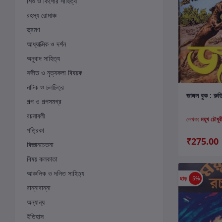
শিশু ও কিশোর সাহিত্য
রহস্য রোমাঞ্চ
ভ্রমণ
আধ্যাত্মিক ও দর্শন
অনুবাদ সাহিত্য
সঙ্গীত ও নৃত্যকলা বিষয়ক
নাটক ও চলচিত্র
ক
জাঙ্গল বুক : রুড
গল্প ও গল্পসমগ্র
রচনাবলী
লেখক:
ময়ূখ চৌধুর
পত্রিকা
₹275.00
বিজ্ঞানচেতনা
বিষয় কলকাতা
আঞ্চলিক ও দলিত সাহিত্য
ছাড়
5%
রান্নাবান্না
অন্যান্য
ইতিহাস