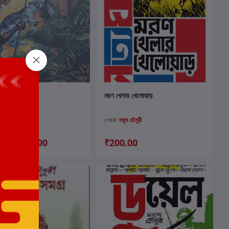
কার্টে যোগ করুন
কার্টে যোগ করুন
ধুরী রচনাসমগ্র ১
মরণ খেলার খেলোয়াড়
়ূখ চৌধুরী
লেখক:
ময়ূখ চৌধুরী
₹475.00
₹200.00
.00