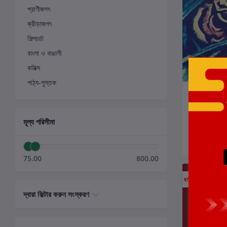
প্রাণীজগৎ
ক্রীড়াজগৎ
শিল্পচর্চা
বাংলা ও বাঙালী
কমিক্স
পাঠ্য-পুস্তক
ক
ময়ূখ চৌধুরী রচ
লেখক:
ময়ূখ চৌধুর
মূল্য পরিসীমা
₹800.00
75.00
800.00
ছাড়
5%
দ্বারা ফিল্টার করুন সংস্করণ