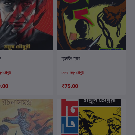
কার্টে যোগ করুন
কার্টে যোগ করুন
ক
মৃত্যুহীন প্রাণ
়ূখ চৌধুরী
লেখক:
ময়ূখ চৌধুরী
.00
₹75.00