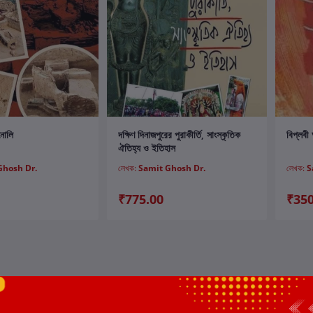
ার্টে যোগ করুন
কার্টে যোগ করুন
িনোলি
দক্ষিণ দিনাজপুরের পুরাকীর্তি, সাংস্কৃতিক
বিপ্লবী
ঐতিহ্য ও ইতিহাস
Ghosh Dr.
লেখক:
Samit Ghosh Dr.
লেখক:
S
₹775.00
₹350