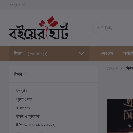
Bangla
বিভাগ
হোম পেজ
অর্ডার ট্
(সবগুলো দেখুন)
হোম পেজ
"বিভা
বিভাগ
উপন্যাস
প্রবন্ধ/গদ্য
কাব্যগ্রন্থ
জীবনী ও স্মৃতিকথা
চিঠিপত্র ও সাক্ষাৎকারসংগ্রহ