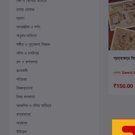
শিশু ও কিশোর সাহিত্য
রহস্য রোমাঞ্চ
ভ্রমণ
আধ্যাত্মিক ও দর্শন
অনুবাদ সাহিত্য
সঙ্গীত ও নৃত্যকলা বিষয়ক
নাটক ও চলচিত্র
ক
প্রত্নক্ষেত্র স
গল্প ও গল্পসমগ্র
রচনাবলী
লেখক:
Samit 
পত্রিকা
₹150.00
বিজ্ঞানচেতনা
বিষয় কলকাতা
আঞ্চলিক ও দলিত সাহিত্য
রান্নাবান্না
অন্যান্য
ইতিহাস