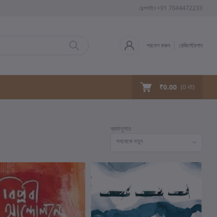
হেল্পলাইন
+91 7044472233
প্রবেশ করুন
রেজিস্ট্রেশান
₹0.00
(
0
বই)
ক্রমানুসার
সবথেকে নতুন