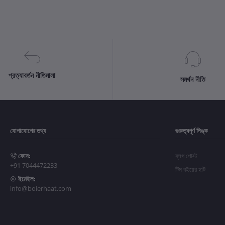
প্রত্যাবর্তন নীতিমালা
সমর্থন নীতি
যোগাযোগের তথ্য
গুরুত্বপূর্ণ লিঙ্ক
ফোন:
ব্লগ পোস্ট
+91 7044472233
টিম বইয়ের হাট
ইমেইল:
info@boierhaat.com