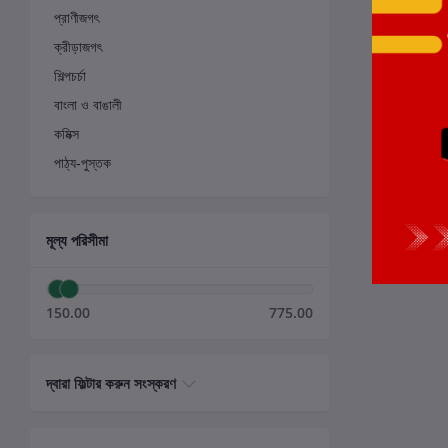
প্রাণীজগৎ
ক্রীড়াজগৎ
শিল্পচর্চা
বাংলা ও বাঙালী
কমিক্স
পাঠ্য-পুস্তক
মূল্য পরিসীমা
150.00
775.00
দ্বারা ফিল্টার করুন সংস্করণ