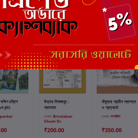
্টে যোগ করুন
কার্টে যোগ করুন
কার্টে যোগ করুন
 দক্ষিণ চব্বিশ
উত্তর দিনাজপুর :
বাঁকুড়ার প্রাচীন স্থাপত্য
ম খন্ড)
স্থাননাম
ও প্রত্নচর্চা
pankar
লেখক:
Brindaban
লেখক:
সম্পাদিত
Ghosh Dr.
.00
₹200.00
₹350.00