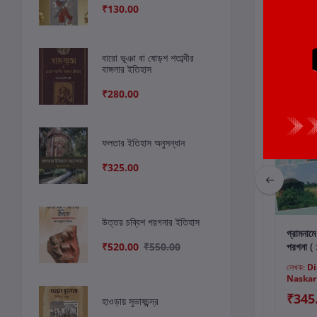
₹130.00
ছাড়
9%
বারো ভূঞা বা ষোড়শ শতাব্দীর
বাঙ্গলার ইতিহাস
₹280.00
ফলতার ইতিহাস অনুসন্ধান
₹325.00
উত্তর চব্বিশ পরগনার ইতিহাস
কার্টে যোগ করুন
কার্টে যোগ করুন
কার
দক্ষিণ দিনাজপুরের
উত্তরবঙ্গের ভাষা ও
গ্রামনামে
₹520.00
₹550.00
পুরাকীর্তি, সাংস্কৃতিক
স্থাননাম
পরগনা ( ১
ঐতিহ্য ও ইতিহাস
লেখক:
Samit Ghosh
লেখক:
রতন বিশ্বাস
লেখক:
Di
Dr.
Naskar
₹775.00
₹950.00
₹345
হাওড়ায় সুভাষচন্দ্র
₹860.00