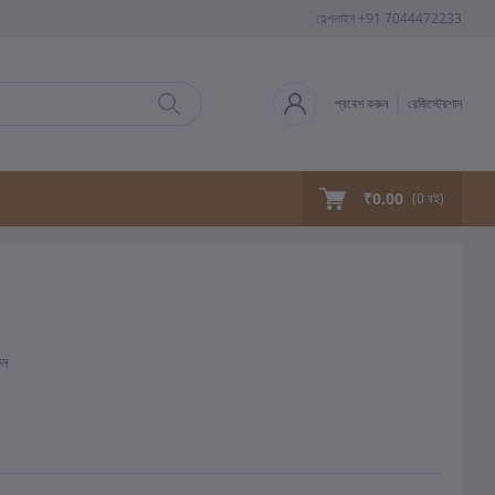
হেল্পলাইন
+91 7044472233
প্রবেশ করুন
রেজিস্ট্রেশান
₹0.00
(
0
বই)
ুন