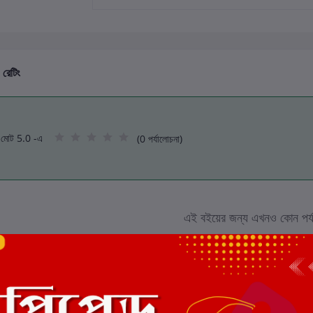
 রেটিং
মোট 5.0 -এ
(0 পর্যালোচনা)
এই বইয়ের জন্য এখনও কোন পর্য