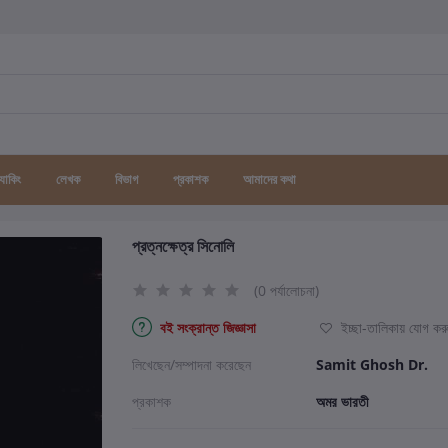
র্যাকিং
লেখক
বিভাগ
প্রকাশক
আমাদের কথা
প্রত্নক্ষেত্র সিনোলি
(0 পর্যালোচনা)
বই সংক্রান্ত জিজ্ঞাসা
ইচ্ছা-তালিকায় যোগ কর
লিখেছেন/সম্পাদনা করেছেন
Samit Ghosh Dr.
প্রকাশক
অমর ভারতী