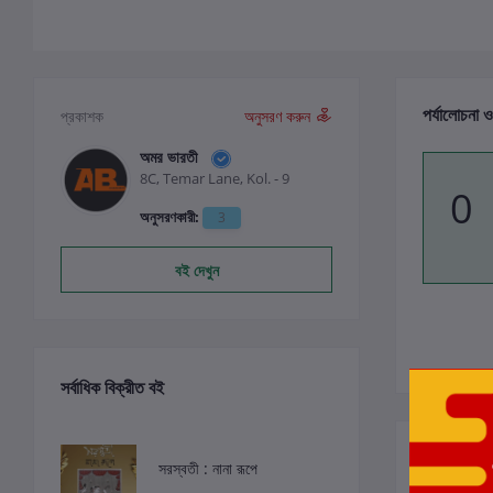
পর্যালোচনা ও
প্রকাশক
অনুসরণ করুন
অমর ভারতী
8C, Temar Lane, Kol. - 9
0
অনুসরণকারী:
3
বই দেখুন
সর্বাধিক বিক্রীত বই
সংশ্লিষ্ট বই
সরস্বতী : নানা রূপে