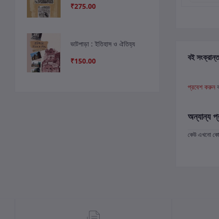
₹275.00
ভাটপাড়া : ইতিহাস ও ঐতিহ্য
বই সংক্রান্ত
₹150.00
প্রবেশ করুন
অন্যান্য প্
কেউ এখনো কোন 