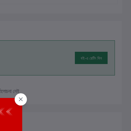
বই-এ রেটিং দিন
ালোচনা নেই