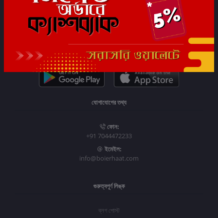
সাবস্ক্রাইব
যোগাযোগের তথ্য
ফোন:
+91 7044472233
ইমেইল:
info@boierhaat.com
গুরুত্বপূর্ণ লিঙ্ক
ব্লগ পোস্ট