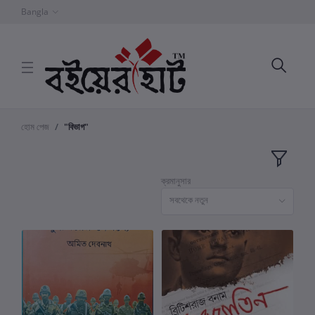
Bangla
হোম পেজ
"বিভাগ"
ক্রমানুসার
সবথেকে নতুন