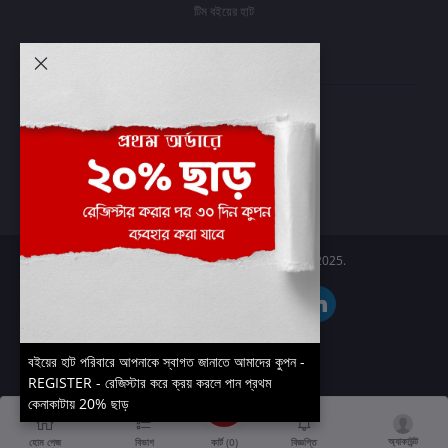
টিম বইয়ের হাট
আমার অ্যাকাউন্ট
প্রবেশ করুন
অর্ডার ইতিহাস
আমার ইচ্ছাগুলি
অর্ডার ট্র্যাকিং
Boier Haat™ | © All rights reserved 2025.
বইয়ের হাট পরিবারে আপনাকে স্বাগত জানাতে আমাদের কুপন -
REGISTER - রেজিস্টার করে ক্রয় করলে পান প্রথম
কেনাকাটায় 20% ছাড়
অ্যাকাউন্ট
কার্ট (
0
)
হোম পেজ
বিভাগ
বিজ্ঞপ্তি