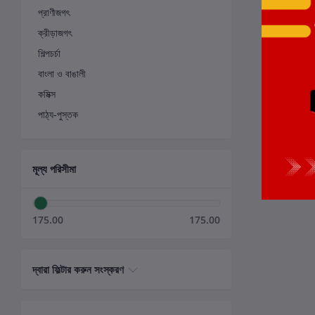
প্রাণীজগৎ
ক্রীড়াজগৎ
শিল্পচর্চা
বাংলা ও বাঙালী
কমিক্স
পাঠ্য-পুস্তক
মূল্য পরিসীমা
175.00
175.00
দ্বারা ফিল্টার করুন সংস্করণ