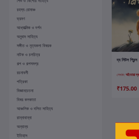
শিশু ও কিশোর সাহিত্য
রহস্য রোমাঞ্চ
ভ্রমণ
আধ্যাত্মিক ও দর্শন
অনুবাদ সাহিত্য
সঙ্গীত ও নৃত্যকলা বিষয়ক
নাটক ও চলচিত্র
ক
দ্য লিটল প্রিন্স
গল্প ও গল্পসমগ্র
রচনাবলী
লেখক:
আঁতোয়া দ্য 
পত্রিকা
₹175.00
বিজ্ঞানচেতনা
বিষয় কলকাতা
আঞ্চলিক ও দলিত সাহিত্য
রান্নাবান্না
অন্যান্য
ইতিহাস