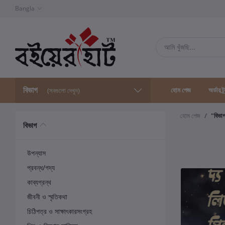
Bangla
বিভাগ
হোম পেজ
অর্ডার ট্
(সবগুলো দেখুন)
হোম পেজ
"বিভা
বিভাগ
উপন্যাস
প্রবন্ধ/গদ্য
কাব্যগ্রন্থ
জীবনী ও স্মৃতিকথা
চিঠিপত্র ও সাক্ষাৎকারসংগ্রহ