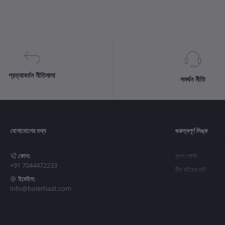
প্রত্যাবর্তন নীতিমালা
সমর্থন নীতি
যোগাযোগের তথ্য
গুরুত্বপূর্ণ লিঙ্ক
ফোন:
ব্লগ পোস্ট
+91 7044472233
টিম বইয়ের হাট
ইমেইল:
info@boierhaat.com