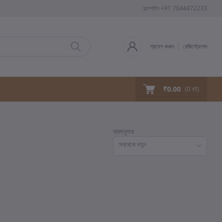
হেল্পলাইন
+91 7044472233
প্রবেশ করুন
রেজিস্ট্রেশান
₹0.00
(
0
বই)
ক্রমানুসার
সবথেকে নতুন