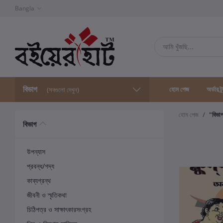
Bangla
বিভাগ
হোম পেজ
অর্ডার ট্
(সবগুলো দেখুন)
হোম পেজ
"বিভা
বিভাগ
উপন্যাস
প্রবন্ধ/গদ্য
কাব্যগ্রন্থ
জীবনী ও স্মৃতিকথা
চিঠিপত্র ও সাক্ষাৎকারসংগ্রহ