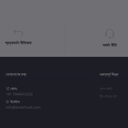
প্রত্যাবর্তন নীতিমালা
সমর্থন নীতি
যোগাযোগের তথ্য
গুরুত্বপূর্ণ লিঙ্ক
ফোন:
ব্লগ পোস্ট
+91 7044472233
টিম বইয়ের হাট
ইমেইল:
info@boierhaat.com