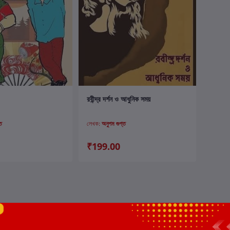
ার্টে যোগ করুন
কার্টে যোগ করুন
রবীন্দ্র দর্শন ও আধুনিক সময়
ত
লেখক:
অনুপম গুপ্ত
₹199.00