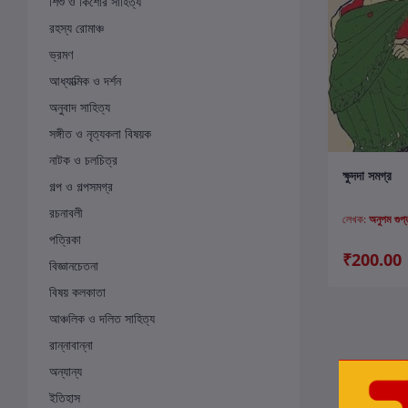
শিশু ও কিশোর সাহিত্য
রহস্য রোমাঞ্চ
ভ্রমণ
আধ্যাত্মিক ও দর্শন
অনুবাদ সাহিত্য
সঙ্গীত ও নৃত্যকলা বিষয়ক
নাটক ও চলচিত্র
ক
ক্ষুদদা সমগ্র
গল্প ও গল্পসমগ্র
রচনাবলী
লেখক:
অনুপম গুপ্
পত্রিকা
₹200.00
বিজ্ঞানচেতনা
বিষয় কলকাতা
আঞ্চলিক ও দলিত সাহিত্য
রান্নাবান্না
অন্যান্য
ইতিহাস