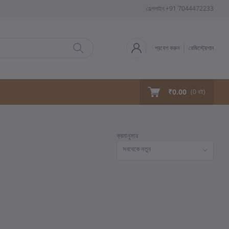
হেল্পলাইন
+91 7044472233
প্রবেশ করুন
রেজিস্ট্রেশান
₹0.00
(
0
বই)
ক্রমানুসার
সবথেকে নতুন