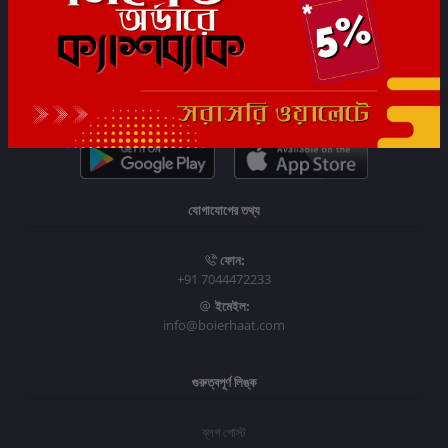
সাবস্ক্রাইব
যোগাযোগের তথ্য
ফোন:
+91 7044472233
ইমেইল:
info@boierhaat.com
গুরুত্বপূর্ণ লিঙ্ক
ব্লগ পোস্ট