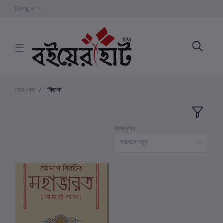
Bangla
হোম পেজ
"বিভাগ"
ক্রমানুসার
সবথেকে নতুন