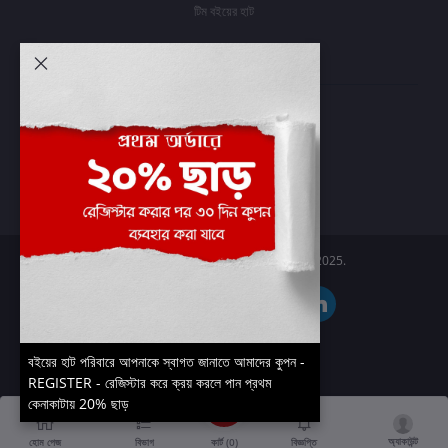
টিম বইয়ের হাট
আমার অ্যাকাউন্ট
প্রবেশ করুন
অর্ডার ইতিহাস
আমার ইচ্ছাগুলি
অর্ডার ট্র্যাকিং
Boier Haat™ | © All rights reserved 2025.
বইয়ের হাট পরিবারে আপনাকে স্বাগত জানাতে আমাদের কুপন -
REGISTER - রেজিস্টার করে ক্রয় করলে পান প্রথম
কেনাকাটায় 20% ছাড়
অ্যাকাউন্ট
কার্ট (
0
)
হোম পেজ
বিভাগ
বিজ্ঞপ্তি