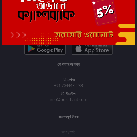
সাবস্ক্রাইব
যোগাযোগের তথ্য
ফোন:
+91 7044472233
ইমেইল:
info@boierhaat.com
গুরুত্বপূর্ণ লিঙ্ক
ব্লগ পোস্ট