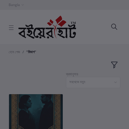
Bangla
হোম পেজ
"বিভাগ"
ক্রমানুসার
সবথেকে নতুন