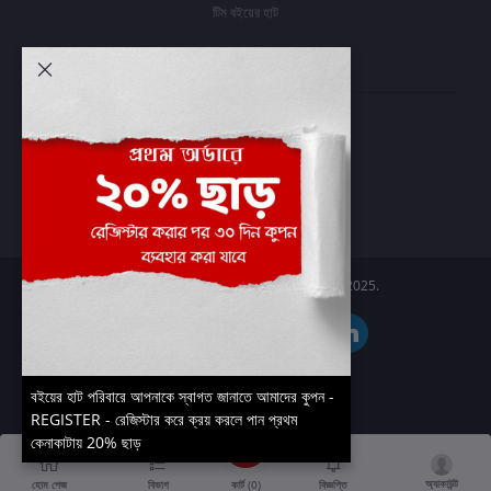
টিম বইয়ের হাট
আমার অ্যাকাউন্ট
প্রবেশ করুন
অর্ডার ইতিহাস
আমার ইচ্ছাগুলি
অর্ডার ট্র্যাকিং
Boier Haat™ | © All rights reserved 2025.
বইয়ের হাট পরিবারে আপনাকে স্বাগত জানাতে আমাদের কুপন -
REGISTER - রেজিস্টার করে ক্রয় করলে পান প্রথম
কেনাকাটায় 20% ছাড়
অ্যাকাউন্ট
কার্ট (
0
)
হোম পেজ
বিভাগ
বিজ্ঞপ্তি