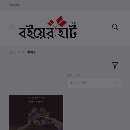
Bangla
হোম পেজ
"বিভাগ"
ক্রমানুসার
সবথেকে নতুন