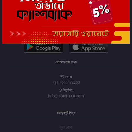
সাবস্ক্রাইব
যোগাযোগের তথ্য
ফোন:
+91 7044472233
ইমেইল:
info@boierhaat.com
গুরুত্বপূর্ণ লিঙ্ক
ব্লগ পোস্ট