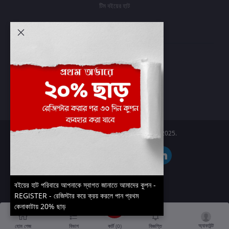
টিম বইয়ের হাট
আমার অ্যাকাউন্ট
প্রবেশ করুন
অর্ডার ইতিহাস
আমার ইচ্ছাগুলি
অর্ডার ট্র্যাকিং
Boier Haat™ | © All rights reserved 2025.
বইয়ের হাট পরিবারে আপনাকে স্বাগত জানাতে আমাদের কুপন -
REGISTER - রেজিস্টার করে ক্রয় করলে পান প্রথম
কেনাকাটায় 20% ছাড়
অ্যাকাউন্ট
কার্ট (
0
)
হোম পেজ
বিভাগ
বিজ্ঞপ্তি