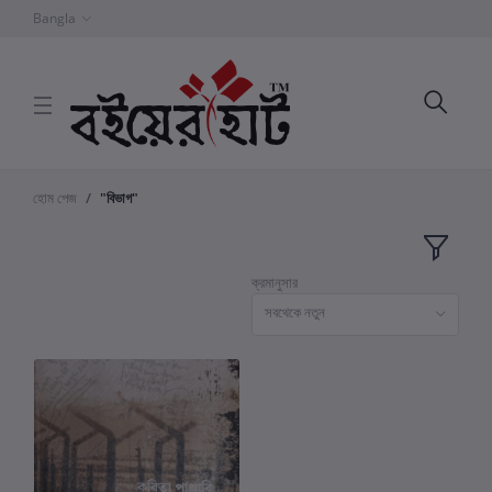
Bangla
হোম পেজ
"বিভাগ"
ক্রমানুসার
সবথেকে নতুন