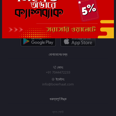
সাবস্ক্রাইব
যোগাযোগের তথ্য
ফোন:
+91 7044472233
ইমেইল:
info@boierhaat.com
গুরুত্বপূর্ণ লিঙ্ক
ব্লগ পোস্ট