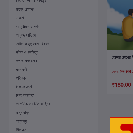
শিশু ও কিশোর সাহিত্য
রহস্য রোমাঞ্চ
ভ্রমণ
আধ্যাত্মিক ও দর্শন
অনুবাদ সাহিত্য
সঙ্গীত ও নৃত্যকলা বিষয়ক
নাটক ও চলচিত্র
ক
তোমার চোখের ন
গল্প ও গল্পসমগ্র
রচনাবলী
লেখক:
কিরণনিসা 
পত্রিকা
₹180.00
বিজ্ঞানচেতনা
বিষয় কলকাতা
আঞ্চলিক ও দলিত সাহিত্য
রান্নাবান্না
অন্যান্য
ইতিহাস