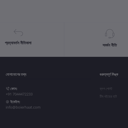
প্রত্যাবর্তন নীতিমালা
সমর্থন নীতি
যোগাযোগের তথ্য
গুরুত্বপূর্ণ লিঙ্ক
ফোন:
ব্লগ পোস্ট
+91 7044472233
টিম বইয়ের হাট
ইমেইল:
info@boierhaat.com