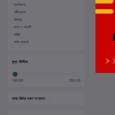
প্রাণীজগৎ
ক্রীড়াজগৎ
শিল্পচর্চা
বাংলা ও বাঙালী
কমিক্স
পাঠ্য-পুস্তক
মূল্য পরিসীমা
180.00
250.00
দ্বারা ফিল্টার করুন সংস্করণ