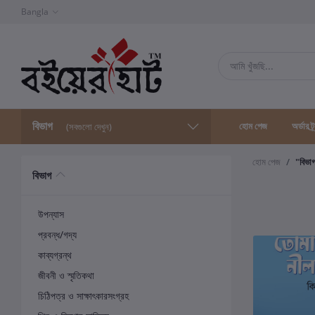
Bangla
বিভাগ
হোম পেজ
অর্ডার ট্
(সবগুলো দেখুন)
হোম পেজ
"বিভা
বিভাগ
উপন্যাস
প্রবন্ধ/গদ্য
কাব্যগ্রন্থ
জীবনী ও স্মৃতিকথা
চিঠিপত্র ও সাক্ষাৎকারসংগ্রহ