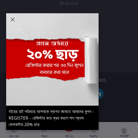
টিম বইয়ের হাট
আমার অ্যাকাউন্ট
প্রবেশ করুন
অর্ডার ইতিহাস
আমার ইচ্ছাগুলি
অর্ডার ট্র্যাকিং
Boier Haat™ | © All rights reserved 2025.
বইয়ের হাট পরিবারে আপনাকে স্বাগত জানাতে আমাদের কুপন -
REGISTER - রেজিস্টার করে ক্রয় করলে পান প্রথম
কেনাকাটায় 20% ছাড়
অ্যাকাউন্ট
কার্ট (
0
)
হোম পেজ
বিভাগ
বিজ্ঞপ্তি