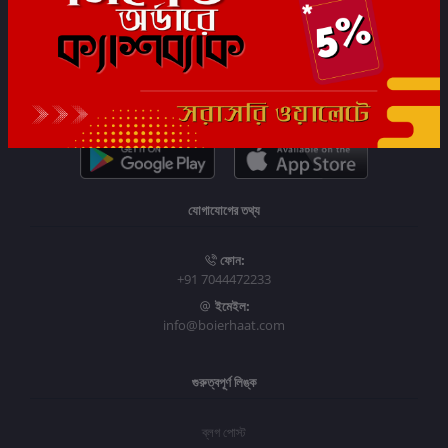
সাবস্ক্রাইব
যোগাযোগের তথ্য
ফোন:
+91 7044472233
ইমেইল:
info@boierhaat.com
গুরুত্বপূর্ণ লিঙ্ক
ব্লগ পোস্ট