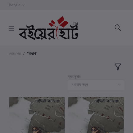
Bangla
হোম পেজ
"বিভাগ"
ক্রমানুসার
সবথেকে নতুন