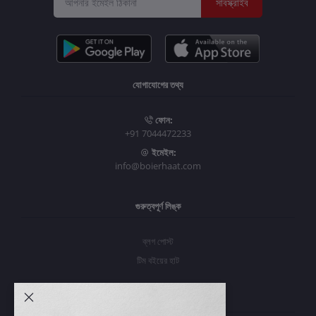
সাবস্ক্রাইব
যোগাযোগের তথ্য
ফোন:
+91 7044472233
ইমেইল:
info@boierhaat.com
গুরুত্বপূর্ণ লিঙ্ক
ব্লগ পোস্ট
টিম বইয়ের হাট
আমার অ্যাকাউন্ট