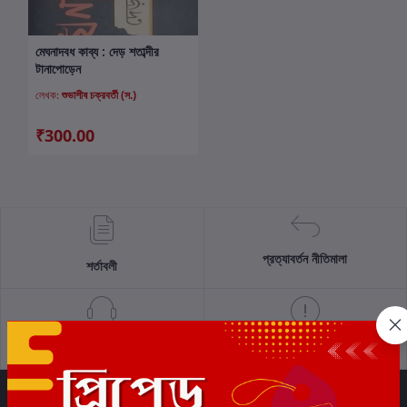
মেঘনাদবধ কাব্য : দেড় শতাব্দীর
কার্টে যোগ করুন
টানাপোড়েন
লেখক:
শুভাশীষ চক্রবর্তী (স.)
₹300.00
প্রত্যাবর্তন নীতিমালা
শর্তাবলী
সমর্থন নীতি
গোপনীয়তা নীতি