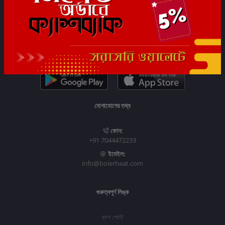
সাবস্ক্রাইব
যোগাযোগের তথ্য
ফোন:
+91 7044472233
ইমেইল:
info@boierhaat.com
গুরুত্বপূর্ণ লিঙ্ক
ব্লগ পোস্ট