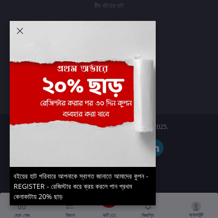
টিম বইয়ের হাট
আমার অ্যাকাউন্ট
প্রবেশ করুন
অর্ডার ইতিহাস
আমার ইচ্ছাগুলি
অর্ডার ট্র্যাকিং
Boier Haat™ | © All rights reserved 2025.
বইয়ের হাট পরিবারে আপনাকে স্বাগত জানাতে আমাদের কুপন -
REGISTER - রেজিস্টার করে ক্রয় করলে পান প্রথম
কেনাকাটায় 20% ছাড়
অ্যাকাউন্ট
কার্ট (
0
)
হোম পেজ
বিভাগ
বিজ্ঞপ্তি