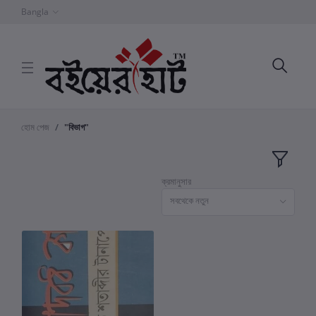
Bangla
হোম পেজ
"বিভাগ"
ক্রমানুসার
সবথেকে নতুন