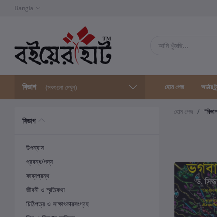
Bangla
বিভাগ
হোম পেজ
অর্ডার ট্
(সবগুলো দেখুন)
হোম পেজ
"বিভা
বিভাগ
উপন্যাস
প্রবন্ধ/গদ্য
কাব্যগ্রন্থ
জীবনী ও স্মৃতিকথা
চিঠিপত্র ও সাক্ষাৎকারসংগ্রহ