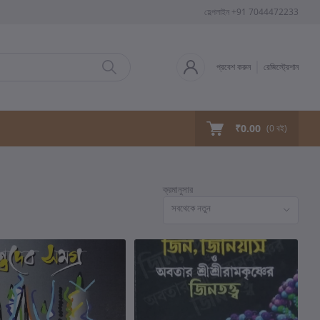
হেল্পলাইন
+91 7044472233
প্রবেশ করুন
রেজিস্ট্রেশান
₹0.00
(
0
বই)
ক্রমানুসার
সবথেকে নতুন