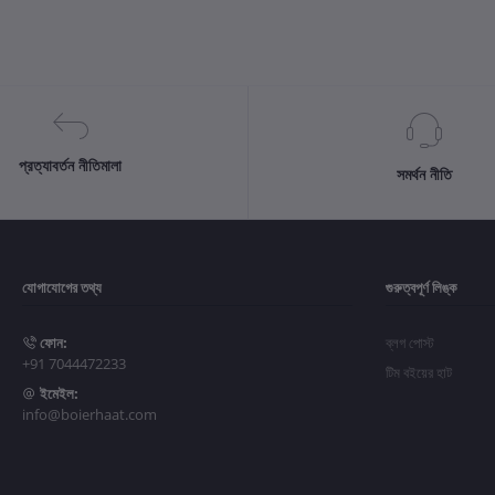
প্রত্যাবর্তন নীতিমালা
সমর্থন নীতি
যোগাযোগের তথ্য
গুরুত্বপূর্ণ লিঙ্ক
ফোন:
ব্লগ পোস্ট
+91 7044472233
টিম বইয়ের হাট
ইমেইল:
info@boierhaat.com