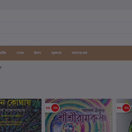
র্যাকিং
লেখক
বিভাগ
প্রকাশক
আমাদের কথা
গ"
ছাড়
8%
ছাড়
8%