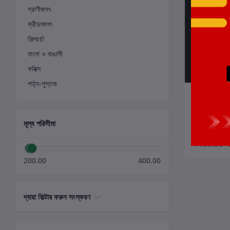
প্রাণীজগৎ
ক্রীড়াজগৎ
শিল্পচর্চা
বাংলা ও বাঙালী
কমিক্স
পাঠ্য-পুস্তক
ক
কালো মেয়ে, মা 
লেখক:
সিদ্ধার্থ গঙ্
মূল্য পরিসীমা
₹400.00
200.00
400.00
দ্বারা ফিল্টার করুন সংস্করণ