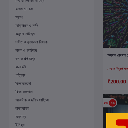
শিশু ও কিশোর সাহিত্য
রহস্য রোমাঞ্চ
ভ্রমণ
আধ্যাত্মিক ও দর্শন
অনুবাদ সাহিত্য
সঙ্গীত ও নৃত্যকলা বিষয়ক
নাটক ও চলচিত্র
ক
ভগবান কোথায় : ড
গল্প ও গল্পসমগ্র
রচনাবলী
লেখক:
সিদ্ধার্থ গঙ্
পত্রিকা
₹200.00
বিজ্ঞানচেতনা
বিষয় কলকাতা
আঞ্চলিক ও দলিত সাহিত্য
ছাড়
4%
রান্নাবান্না
অন্যান্য
ইতিহাস