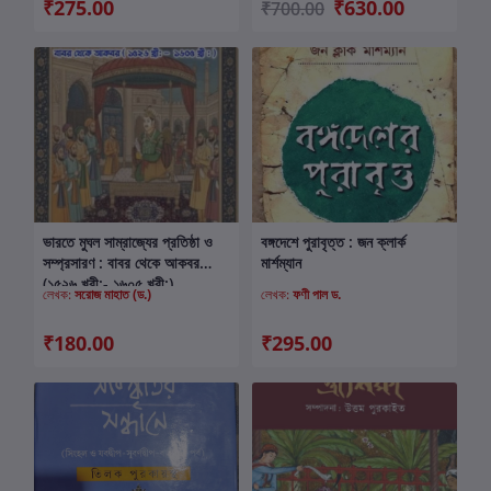
₹275.00
₹630.00
₹700.00
ভারতে মুঘল সাম্রাজ্যের প্রতিষ্ঠা ও
বঙ্গদেশে পুরাবৃত্ত : জন ক্লার্ক
কার্টে যোগ করুন
কার্টে যোগ করুন
সম্প্রসারণ : বাবর থেকে আকবর
মার্শম্যান
(১৫২৬ খ্রী:- ১৬০৫ খ্রী:)
লেখক:
সরোজ মাহাত (ড.)
লেখক:
ফণী পাল ড.
₹180.00
₹295.00