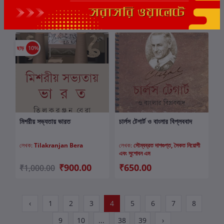
₹450.00
₹550.00
₹600.00
ছাড়
10%
মিশরীয় সভ্যতায় ভারত
চার্লস টেগার্ট ও বাংলার বিপ্লববাদ
কার্টে যোগ করুন
কার্টে যোগ করুন
লেখক:
Tilakranjan Bera
লেখক:
সৌম্যব্রত দাশগুপ্ত, সৈকত নিয়োগী
এবং সুশোবন এম
₹900.00
₹650.00
₹1,000.00
‹
1
2
3
4
5
6
7
8
9
10
...
38
39
›