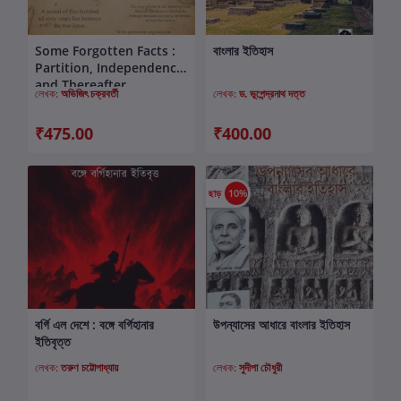
Some Forgotten Facts :
বাংলার ইতিহাস
কার্টে যোগ করুন
কার্টে যোগ করুন
Partition, Independence
and Thereafter
লেখক:
অভিজিৎ চক্রবর্তী
লেখক:
ড. ভূপেন্দ্রনাথ দত্ত
₹475.00
₹400.00
ছাড়
10%
বর্গি এল দেশে : বঙ্গে বর্গিহানার
উপন্যাসের আধারে বাংলার ইতিহাস
কার্টে যোগ করুন
কার্টে যোগ করুন
ইতিবৃত্ত
লেখক:
তরুণ চট্টোপাধ্যায়
লেখক:
সুদীপা চৌধুরী