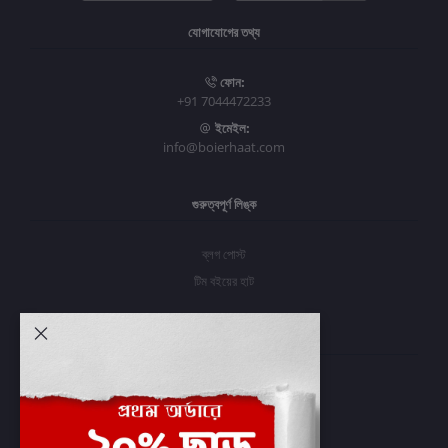
যোগাযোগের তথ্য
ফোন:
+91 7044472233
ইমেইল:
info@boierhaat.com
গুরুত্বপূর্ণ লিঙ্ক
ব্লগ পোস্ট
টিম বইয়ের হাট
আমার অ্যাকাউন্ট
প্রবেশ করুন
অর্ডার ইতিহাস
আমার ইচ্ছাগুলি