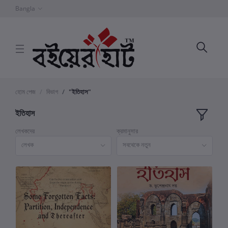
Bangla
হোম পেজ
বিভাগ
"ইতিহাস"
ইতিহাস
লেখকদের
ক্রমানুসার
লেখক
সবথেকে নতুন