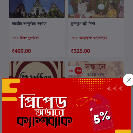
ভারতীয় সংস্কৃতির সন্ধানে
মুঘলযুগে স্ত্রী শিক্ষা
কার্টে যোগ করুন
কার্টে যোগ করুন
লেখক:
তিলক পুরকায়স্থ
লেখক:
ব্রজেন্দ্রনাথ বন্দ্যোপাধ্যায়
₹400.00
₹325.00
ছাড়
8%
হিন্দু আর্য্যদিগের প্রাচীন ইতিহাস
মানুষের উৎস সন্ধানে
কার্টে যোগ করুন
কার্টে যোগ করুন
লেখক:
রমেশ চন্দ্র দত্ত
লেখক:
জয়ন্ত দাস