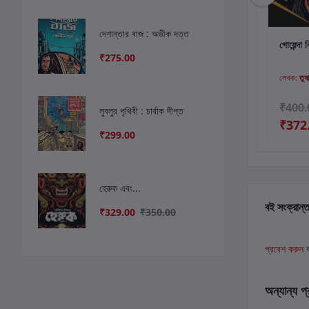
দেশান্তার বাজ : অভীক দত্ত
কার্টে যোগ করুন
কার্টে যোগ করুন
কার
Durdharsha
ছেলেবেলা Express
গোয়েন্দা 
₹275.00
Comics
লেখক:
ময়ূখ চৌধুরী
লেখক:
সমুদ্র বসু
লেখক:
তুষা
₹125.00
₹349.00
₹400.
লুবলুর পৃথিবী : চার্বাক দীপ্ত
₹372
₹299.00
হেরুক এবং...
বই সংক্রান্ত
₹329.00
₹350.00
প্রবেশ করুন
অন্যান্য প্