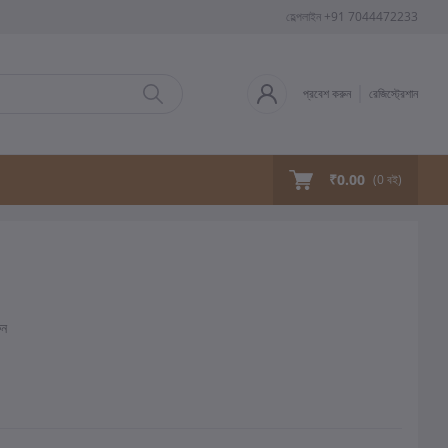
হেল্পলাইন
+91 7044472233
প্রবেশ করুন
রেজিস্ট্রেশান
₹0.00
(
0
বই)
ুন