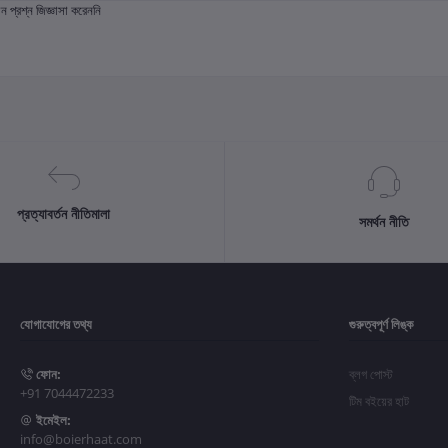
প্রশ্ন জিজ্ঞাসা করেননি
প্রত্যাবর্তন নীতিমালা
সমর্থন নীতি
যোগাযোগের তথ্য
গুরুত্বপূর্ণ লিঙ্ক
ফোন:
ব্লগ পোস্ট
+91 7044472233
টিম বইয়ের হাট
ইমেইল:
info@boierhaat.com