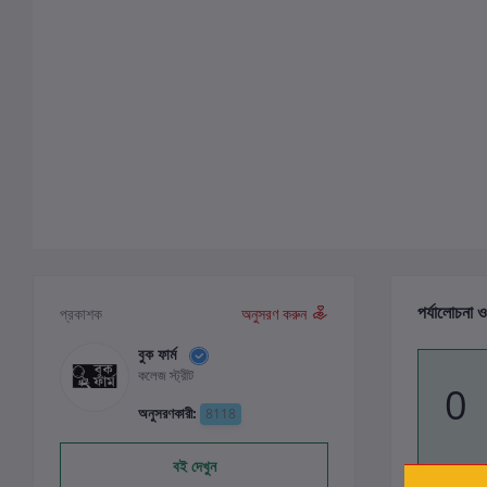
পর্যালোচনা ও
প্রকাশক
অনুসরণ করুন
বুক ফার্ম
কলেজ স্ট্রীট
0
অনুসরণকারী:
8118
বই দেখুন