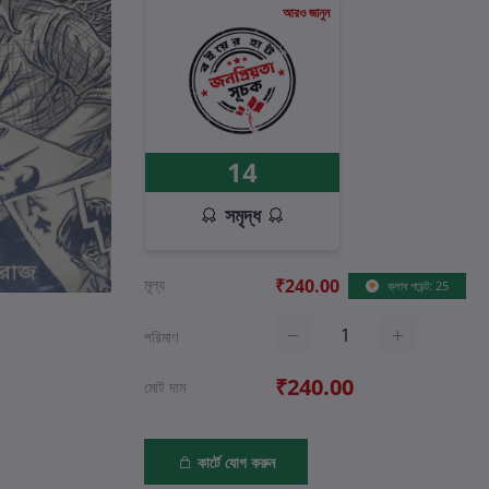
আরও জানুন
14
সমৃদ্ধ
মূল্য
₹240.00
ক্লাব পয়েন্ট: 25
পরিমাণ
₹240.00
মোট দাম
কার্টে যোগ করুন