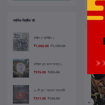
সর্বাধিক বিক্রীত বই
সংশ্লিষ্ট বই
কমিক্স ও গ্রাফিক্স ২
₹1,066.00
₹1,199.00
ছাড়
7%
রাস্কিন বন্ড রচনা সংগ্রহ ১
₹376.00
₹395.00
১২ টি খুন : আড়ালে আততায়ী
₹311.00
₹330.00