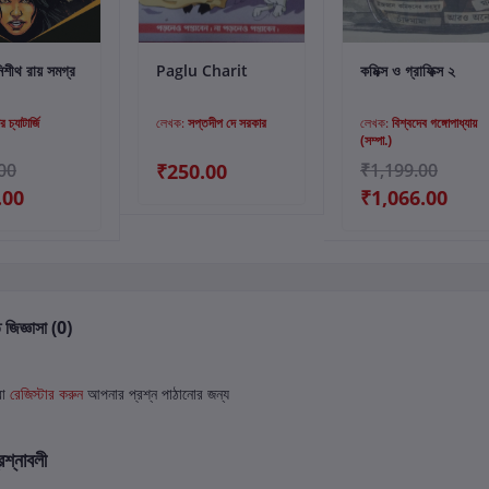
্টে যোগ করুন
কার্টে যোগ করুন
কার্টে যোগ করুন
নিশীথ রায় সমগ্র
Paglu Charit
কমিক্স ও গ্রাফিক্স ২
র চ্যাটার্জি
লেখক:
সপ্তদীপ দে সরকার
লেখক:
বিশ্বদেব গঙ্গোপাধ্যায়
(সম্পা.)
00
₹250.00
₹1,199.00
.00
₹1,066.00
 জিজ্ঞাসা (0)
বা
রেজিস্টার করুন
আপনার প্রশ্ন পাঠানোর জন্য
রশ্নাবলী