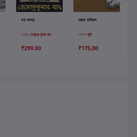
কার্টে যোগ করুন
কার্টে যোগ করুন
ভয় সমগ্র
মজার কমিকস
ব
লেখক:
হেমেন্দ্র কুমার রায়
লেখক:
সুফি
₹299.00
₹175.00