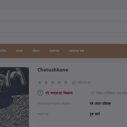
র্যাকিং
লেখক
বিভাগ
প্রকাশক
আমাদের কথা
Chotushkone
(0 পর্যালোচনা)
বই সংক্রান্ত জিজ্ঞাসা
ইচ্ছা-তালিকায় যোগ কর
লিখেছেন/সম্পাদনা করেছেন
হর্ষ মোহন চট্টরাজ
প্রকাশক
বুক ফার্ম