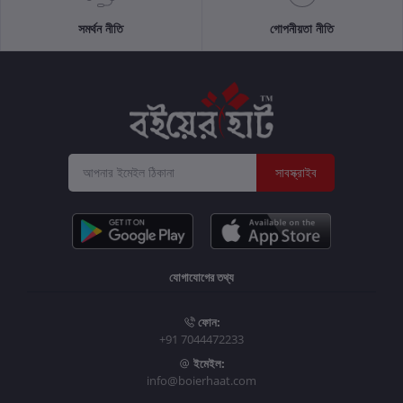
সমর্থন নীতি
গোপনীয়তা নীতি
সাবস্ক্রাইব
যোগাযোগের তথ্য
ফোন:
+91 7044472233
ইমেইল:
info@boierhaat.com