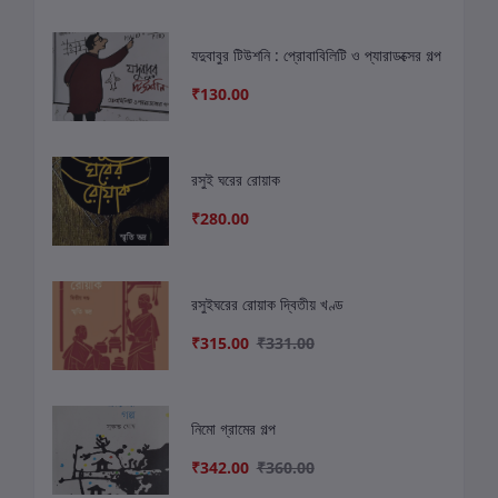
যদুবাবুর টিউশনি : প্রোবাবিলিটি ও প্যারাডক্সের গল্প
₹130.00
রসুই ঘরের রোয়াক
₹280.00
রসুইঘরের রোয়াক দ্বিতীয় খণ্ড
₹315.00
₹331.00
নিমো গ্রামের গল্প
₹342.00
₹360.00