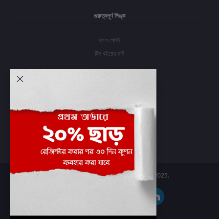
গুরুত্বপূর্ণ লিঙ্ক
ব্লগ পোস্ট
টিম বইয়ের হাট
আমার অ্যাকাউন্ট
প্রবেশ করুন
অর্ডার ইতিহাস
আমার ইচ্ছাগুলি
অর্ডার ট্র্যাকিং
Boier Haat™ | © All rights reserved 2025.