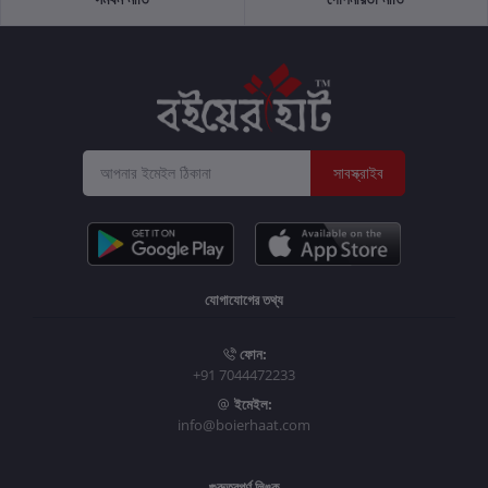
সাবস্ক্রাইব
যোগাযোগের তথ্য
ফোন:
+91 7044472233
ইমেইল:
info@boierhaat.com
গুরুত্বপূর্ণ লিঙ্ক