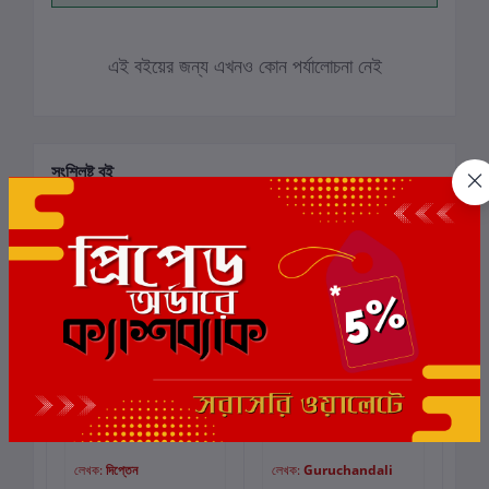
এই বইয়ের জন্য এখনও কোন পর্যালোচনা নেই
সংশ্লিষ্ট বই
Amar 70
ফেসবুক : মুখ ও মুখোশ
Du
কার্টে যোগ করুন
কার্টে যোগ করুন
Ak
লেখক:
দিপ্তেন
লেখক:
Guruchandali
লে