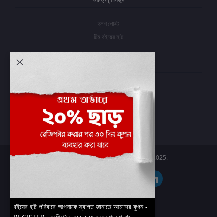
ব্লগ পোস্ট
টিম বইয়ের হাট
আমার অ্যাকাউন্ট
প্রবেশ করুন
অর্ডার ইতিহাস
আমার ইচ্ছাগুলি
অর্ডার ট্র্যাকিং
Boier Haat™ | © All rights reserved 2025.
বইয়ের হাট পরিবারে আপনাকে স্বাগত জানাতে আমাদের কুপন -
REGISTER - রেজিস্টার করে ক্রয় করলে পান প্রথম