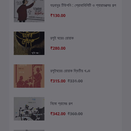
যদুবাবুর টিউশনি : প্রোবাবিলিটি ও প্যারাডক্সের গল্প
₹130.00
রসুই ঘরের রোয়াক
₹280.00
রসুইঘরের রোয়াক দ্বিতীয় খণ্ড
₹315.00
₹331.00
নিমো গ্রামের গল্প
₹342.00
₹360.00