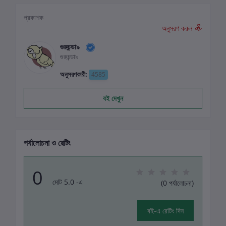
প্রকাশক
অনুসরণ করুন
গুরুচন্ডা৯
গুরুচন্ডা৯
অনুসরণকারী:
4585
বই দেখুন
পর্যালোচনা ও রেটিং
0
মোট 5.0 -এ
(0 পর্যালোচনা)
বই-এ রেটিং দিন