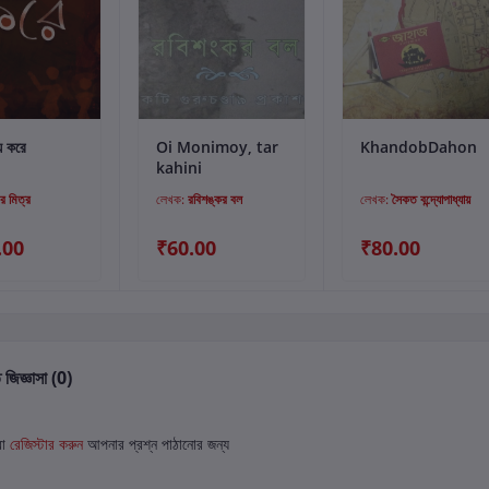
্টে যোগ করুন
কার্টে যোগ করুন
কার্টে যোগ করুন
 করে
Oi Monimoy, tar
KhandobDahon
kahini
 মিত্র
লেখক:
রবিশঙ্কর বল
লেখক:
সৈকত বন্দ্যোপাধ্যায়
.00
₹60.00
₹80.00
 জিজ্ঞাসা (0)
বা
রেজিস্টার করুন
আপনার প্রশ্ন পাঠানোর জন্য