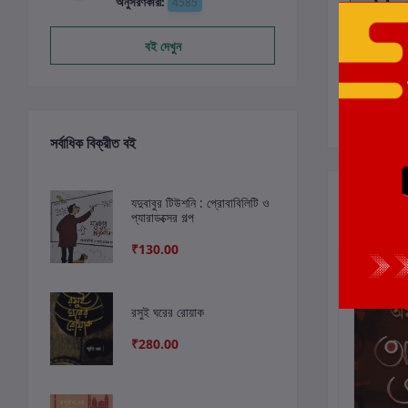
অনুসরণকারী:
4585
বই দেখুন
সর্বাধিক বিক্রীত বই
সংশ্লিষ্ট বই
যদুবাবুর টিউশনি : প্রোবাবিলিটি ও
প্যারাডক্সের গল্প
₹130.00
রসুই ঘরের রোয়াক
₹280.00