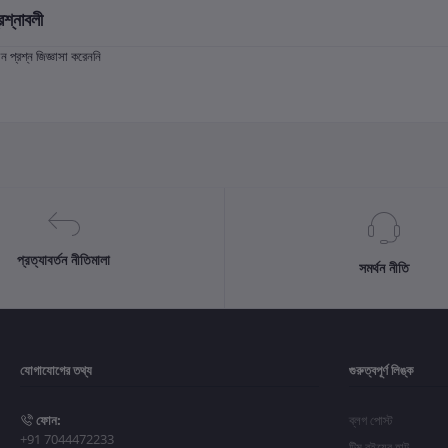
রশ্নাবলী
প্রশ্ন জিজ্ঞাসা করেননি
প্রত্যাবর্তন নীতিমালা
সমর্থন নীতি
যোগাযোগের তথ্য
গুরুত্বপূর্ণ লিঙ্ক
ফোন:
ব্লগ পোস্ট
+91 7044472233
টিম বইয়ের হাট