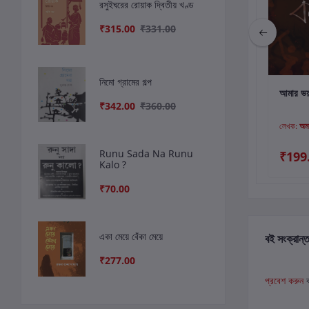
রসুইঘরের রোয়াক দ্বিতীয় খণ্ড
₹315.00
₹331.00
নিমো গ্রামের গল্প
কার্টে যোগ করুন
কার্টে যোগ করুন
কার
সে ছিল একদিন আমাদের
ম্যাকলাস্কিগঞ্জ
আমার ভয়
₹342.00
₹360.00
লেখক:
জ্যোতিষ্ক দত্ত
লেখক:
Upal
লেখক:
অমর
Mukhopadhyay
Runu Sada Na Runu
₹175.00
₹222.00
₹199
Kalo ?
₹70.00
একা মেয়ে বেঁকা মেয়ে
বই সংক্রান্ত
₹277.00
প্রবেশ করুন