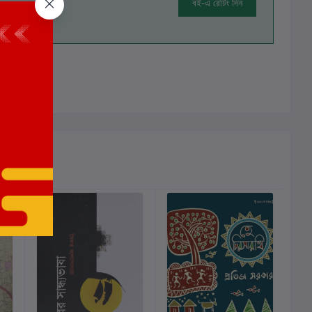
বই-এ রেটিং দিন
ালোচনা নেই