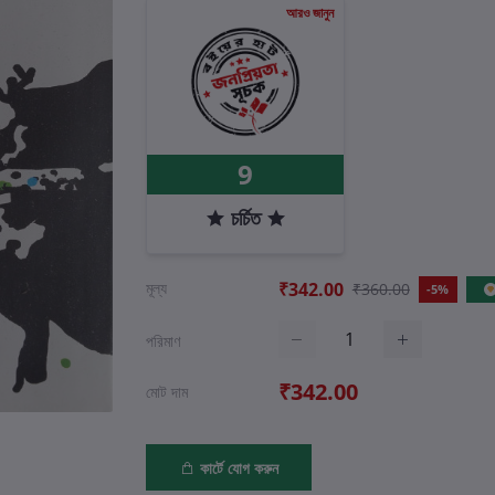
আরও জানুন
9
চর্চিত
মূল্য
₹342.00
₹360.00
-5%
পরিমাণ
₹342.00
মোট দাম
কার্টে যোগ করুন