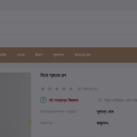
র্যাকিং
লেখক
বিভাগ
প্রকাশক
আমাদের কথা
নিমো গ্রামের গল্প
(0 পর্যালোচনা)
বই সংক্রান্ত জিজ্ঞাসা
ইচ্ছা-তালিকায় যোগ কর
লিখেছেন/সম্পাদনা করেছেন
সুকান্ত ঘোষ
প্রকাশক
গুরুচন্ডা৯