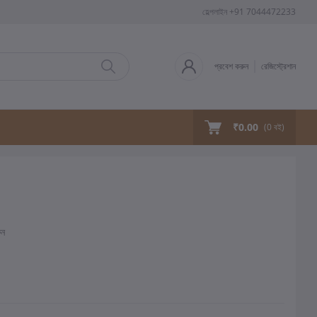
হেল্পলাইন
+91 7044472233
প্রবেশ করুন
রেজিস্ট্রেশান
₹0.00
(
0
বই)
ুন