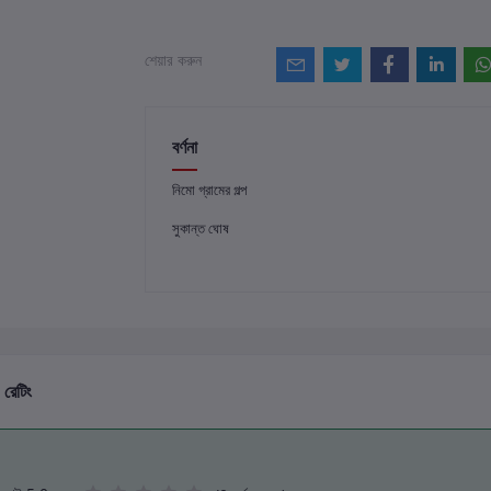
শেয়ার করুন
বর্ণনা
নিমো গ্রামের গল্প
সুকান্ত ঘোষ
 রেটিং