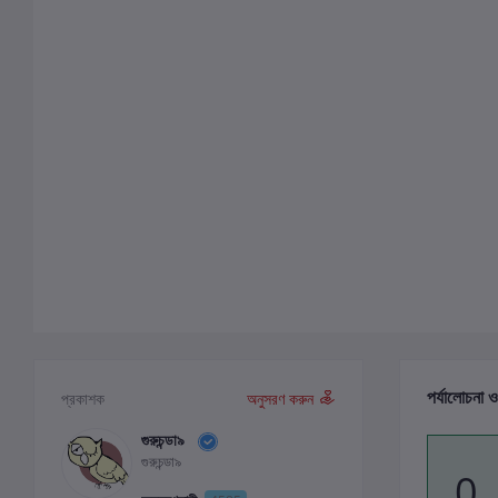
পর্যালোচনা ও
প্রকাশক
অনুসরণ করুন
গুরুচন্ডা৯
গুরুচন্ডা৯
0