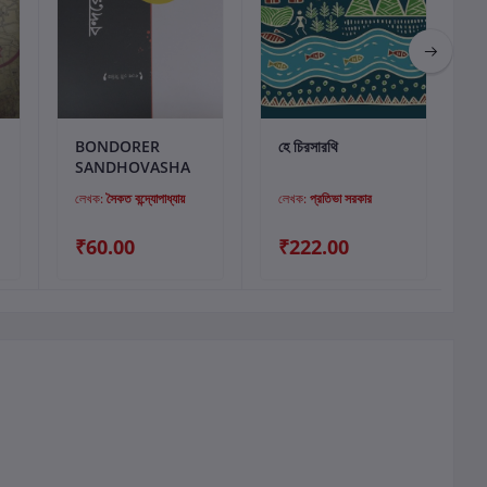
কার্টে যোগ করুন
কার্টে যোগ করুন
BONDORER
হে চিরসারথি
SANDHOVASHA
লেখক:
সৈকত বন্দ্যোপাধ্যায়
লেখক:
প্রতিভা সরকার
₹60.00
₹222.00