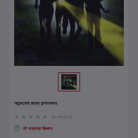
আনন্দমেলা রহস্য গল্পসংকলন
(0 পর্যালোচনা)
বই সংক্রান্ত জিজ্ঞাসা