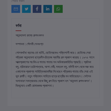
শেয়ার করুন
বর্ণনা
আনন্দমেলা রহস্য গল্পসংকলন
সম্পাদনা : পৌলমী সেনগুপ্ত
গোলকধাঁধা বড়দের তো বটেই, ছোটদেরকেও শক্তিশালী করে। ছোটদের সেরা
পত্রিকা আনন্দমেলা ছাত্রলীগ-চিত্তজ স্থানীয় গল্প প্রকাশ করেছে। ১৯৭৫ সালে
আত্মপ্রকাশের পর দিন-র পাতায় পাতায় সব অধিকারকাহিনির শ্রাছড়ি। প্রতিভা
বসু, হরিনারায়ণ চট্টোপাধ্যায়, আশা দেবী, সমরেশ বসু, নলিনী দাশ থেকে শুরু করে
একালোক প্রকাশ্য সাহিত্যিকরাবাদীরা লিখেছেন পত্রিকার পাতায় তাঁর সেরা এই
ভুল গল্পটি। নতুন শক্তিমান সাহিত্য ছাত্র ছাত্রীর মন মাতিয়েছেন। সেইসব
অসাধারণ সমন্বয়ভার থেকে কিছু গল্প নিয়ে প্রকাশ হল 'আনন্দলা গল্পসংকলন'।
নিঃসন্দেহে একটি রোমাঞ্চকর প্রকাশনা।