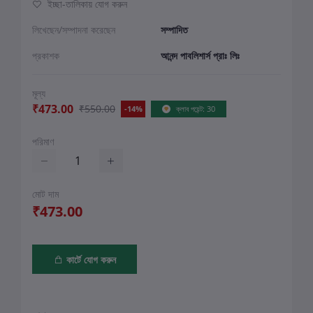
ইচ্ছা-তালিকায় যোগ করুন
লিখেছেন/সম্পাদনা করেছেন
সম্পাদিত
প্রকাশক
আনন্দ পাবলিশার্স প্রাঃ লিঃ
মূল্য
₹473.00
₹550.00
-14%
ক্লাব পয়েন্ট: 30
পরিমাণ
মোট দাম
₹473.00
কার্টে যোগ করুন