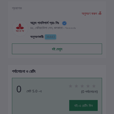
প্রকাশক
অনুসরণ করুন
আনন্দ পাবলিশার্স প্রাঃ লিঃ
৪৫, বেনিয়াটোলা লেন, কলকাতা - ৭০০০০৯
অনুসরণকারী:
36443
বই দেখুন
পর্যালোচনা ও রেটিং
0
মোট 5.0 -এ
(0 পর্যালোচনা)
বই-এ রেটিং দিন