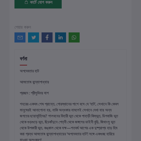
কার্টে যোগ করুন
শেয়ার করুন
বর্ণনা
অপদেবতার হাট
আশুতোষ বন্দ্যোপাধ্যায়
প্রচ্ছদ : শ্রীসুবিনয় দাশ
শহরের একদম শেষ প্রান্তে, গোরস্থানের পাশে বসে যে ‘হাট’, সেখানে কি কেবল
মানুষেরই আনাগোনা হয়, নাকি অন্ধকার নামলেই সেখানে দেখা যায় অন্য
জগতের ছায়ামূর্তিদের? শালবনের বিহারী ভূত থেকে পাহাড়ী কিম্ভূত, ডিগবাজি ভূত
থেকে গুড়গুড়ে ভূত, ছিচকাঁদুনে পেত্নী থেকে জঙ্গলের ডাইনী বুড়ি, জিঘাংসু ভূত
থেকে উপকারী ভূত, কঙ্কাল থেকে যক্ষ—শতবর্ষ আগের এক দুষ্প্রাপ্য হাড় হিম
করা গ্রন্থ আশুতোষ বন্দ্যোপাধ্যায়ের ‘অপদেবতার হাট’! সঙ্গে একগুচ্ছ হারিয়ে
যাওয়া অলংকরণ!