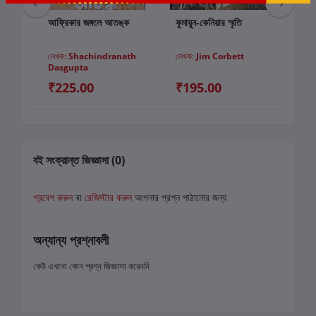
ান্ত
আফ্রিকার জঙ্গলে আতঙ্ক
কুমায়ুন-কেনিয়ার স্মৃতি
বাঘ
কার্টে যোগ করুন
কার্টে যোগ করুন
লেখক:
Shachindranath
লেখক:
Jim Corbett
লে
Dasgupta
₹225.00
₹195.00
₹
বই সংক্রান্ত জিজ্ঞাসা (0)
প্রবেশ করুন
বা
রেজিস্টার করুন
আপনার প্রশ্ন পাঠানোর জন্য
অন্যান্য প্রশ্নাবলী
কেউ এখনো কোন প্রশ্ন জিজ্ঞাসা করেননি