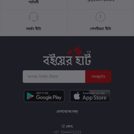
শর্তাবলী
সমর্থন নীতি
গোপনীয়তা নীতি
সাবস্ক্রাইব
যোগাযোগের তথ্য
ফোন:
+91 7044472233