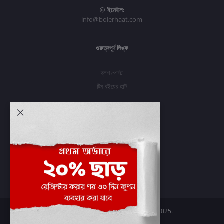
ইমেইল:
info@boierhaat.com
গুরুত্বপূর্ণ লিঙ্ক
ব্লগ পোস্ট
টিম বইয়ের হাট
আমার অ্যাকাউন্ট
প্রবেশ করুন
অর্ডার ইতিহাস
আমার ইচ্ছাগুলি
অর্ডার ট্র্যাকিং
Boier Haat™ | © All rights reserved 2025.