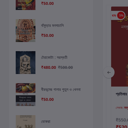
₹50.00
ছাড়
6%
ছাড়
5%
বাঁকুড়ার মনসাচালি
₹50.00
টেরাকোটা : সরস্বতী
₹480.00
₹500.00
বীরভূমের গালার পুতুল ও খেলনা
কার্টে যোগ করুন
কার্টে যোগ করুন
কার
বাঙ্গালীর দুর্গোৎসব :
দুর্গা
প্রতিমার 
₹50.00
সেকালের সাময়িকপত্রে ৩য়
খন্ড
লেখক:
নবকুমার ভট্টাচার্য
লেখক:
লেখক:
নবকু
KSHIRODPRASAD
BIDYABINOD
₹400.00
₹200.00
₹550.
ডোকরা
₹376.00
₹520