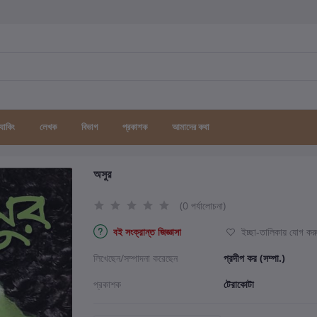
র্যাকিং
লেখক
বিভাগ
প্রকাশক
আমাদের কথা
অসুর
(0 পর্যালোচনা)
বই সংক্রান্ত জিজ্ঞাসা
ইচ্ছা-তালিকায় যোগ কর
লিখেছেন/সম্পাদনা করেছেন
প্রদীপ কর (সম্পা.)
প্রকাশক
টেরাকোটা