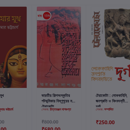
ছাড়
15%
্টে যোগ করুন
কার্টে যোগ করুন
কার্টে যোগ করুন
মুখ
ভারতীয় শিল্পসংস্কৃতির
টেরাকোটা : লোককাহিনি,
পটভূমিকায় বিষ্ণুপুরের মন্দির
জনশ্রুতি ও কিংবদন্তীতে
টেরাকোটা
দুর্গা
মার ভট্টাচার্য
লেখক:
চিত্তরঞ্জন দাশগুপ্ত
লেখক:
সম্পাদিত
00
₹800.00
₹250.00
.00
₹680.00