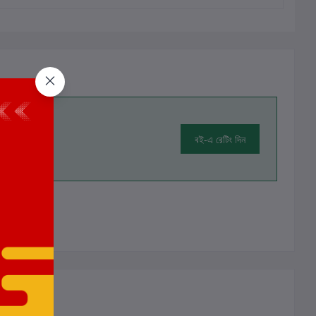
বই-এ রেটিং দিন
ালোচনা নেই