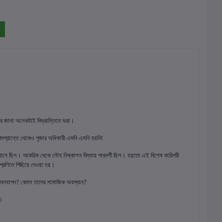
ার জানা অনেকটাই বিভ্রান্তিতে ভরা।
 পদপ্রান্তে থেকেও পূজার অধিকারী এমনি এমনি হয়নি!
অবস্থানে ছিল। আকরিক থেকে লৌহ নিষ্কাশন বিদ্যায় পারদর্শী ছিল। হয়তো এই বিশেষ কারিগরী
েণিতে পিছিয়ে দেওয়া হয়।
জীবনযাপন? কেমন তাদের সামাজিক অবস্থান?
া।