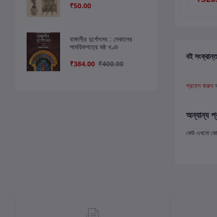
₹50.00
বাঙ্গালীর দুর্গোৎসব : সেকালের
সাময়িকপত্রে ষষ্ঠ খণ্ড
বই সংক্রান্ত
₹384.00
₹400.00
প্রবেশ করুন
অন্যান্য প্
কেউ এখনো কোন 