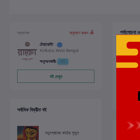
পর্যালোচনা ও
প্রকাশক
অনুসরণ করুন
টেরাকোটা
Kolkata, West Bengal
0
অনুসরণকারী:
85
বই দেখুন
সর্বাধিক বিক্রীত বই
সংশ্লিষ্ট বই
নতুনগ্ৰামের কাঠের পুতুল