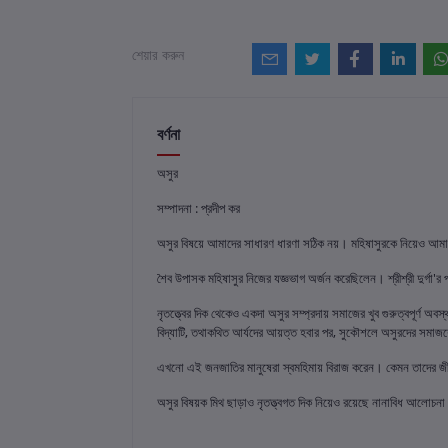
শেয়ার করুন
বর্ণনা
অসুর
সম্পাদনা : প্রদীপ কর
অসুর বিষয়ে আমাদের সাধারণ ধারণা সঠিক নয়। মহিষাসুরকে নিয়েও আম
শৈব উপাসক মহিষাসুর নিজের যজ্ঞভাগ অর্জন করেছিলেন। শ্রীশ্রী দুর্গা'র
নৃতত্ত্বের দিক থেকেও একদা অসুর সম্প্রদায় সমাজের খুব গুরুত্বপূর্ণ 
বিদ্যাটি, তথাকথিত আর্যদের আয়ত্ত হবার পর, সুকৌশলে অসুরদের সমাজশ্র
এখনো এই জনজাতির মানুষেরা স্বমহিমায় বিরাজ করেন। কেমন তাদের 
অসুর বিষয়ক মিথ ছাড়াও নৃতত্ত্বগত দিক নিয়েও রয়েছে নানাবিধ আলোচন