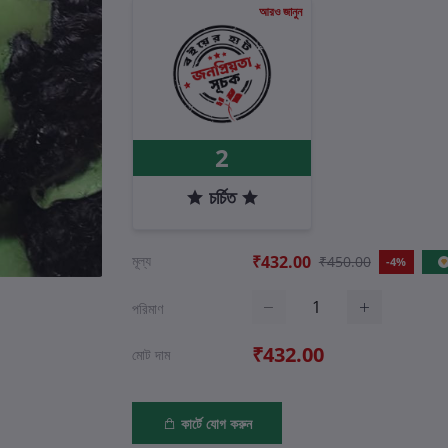
আরও জানুন
2
চর্চিত
মূল্য
₹432.00
₹450.00
-4%
পরিমাণ
₹432.00
মোট দাম
কার্টে যোগ করুন