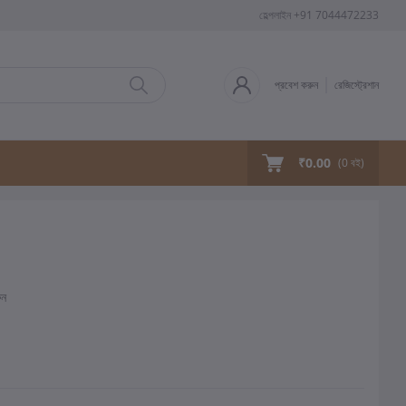
হেল্পলাইন
+91 7044472233
প্রবেশ করুন
রেজিস্ট্রেশান
₹0.00
(
0
বই)
ুন