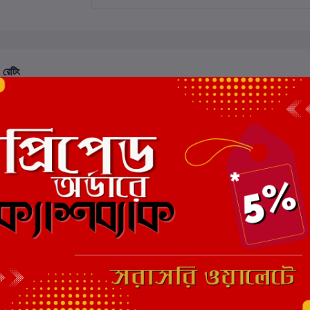
 রেটিং
মোট 5.0 -এ
(0 পর্যালোচনা)
এই বইয়ের জন্য এখনও কোন পর্য