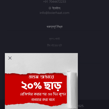
+91 7044472233
ইমেইল:
info@boierhaat.com
গুরুত্বপূর্ণ লিঙ্ক
ব্লগ পোস্ট
টিম বইয়ের হাট
আমার অ্যাকাউন্ট
প্রবেশ করুন
অর্ডার ইতিহাস
আমার ইচ্ছাগুলি
অর্ডার ট্র্যাকিং
Boier Haat™ | © All rights reserved 2025.