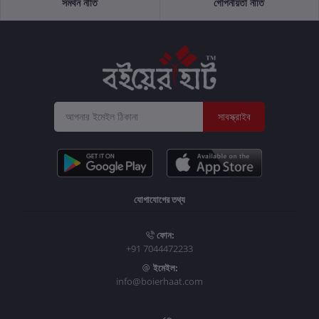
সমর্থন নীতি
গোপনীয়তা নীতি
সাবস্ক্রাইব
যোগাযোগের তথ্য
ফোন:
+91 7044472233
ইমেইল:
info@boierhaat.com