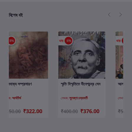
বিশেষ বই
ছাড়
6%
ছাড়
7%
স্মৃতি বিস্মৃতিতে দীনেশচন্দ্র সেন
আলাপ
কার্টে যোগ করুন
কার্টে যোগ করুন
লেখক:
সুদেষ্ণা চক্রবর্তী
লেখক:
তপশ্রী পাল
₹376.00
₹467.00
₹400.00
₹500.00