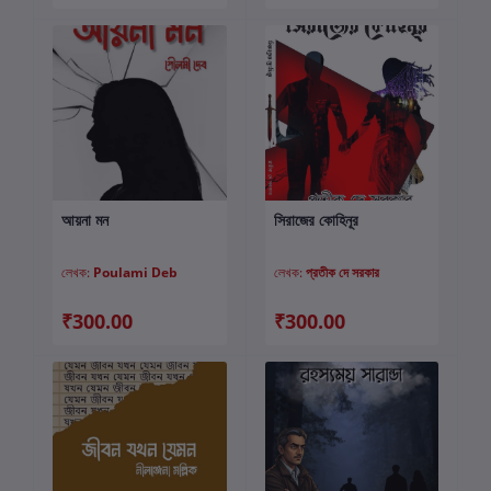
আয়না মন
সিরাজের কোহিনূর
কার্টে যোগ করুন
কার্টে যোগ করুন
লেখক:
Poulami Deb
লেখক:
প্রতীক দে সরকার
₹300.00
₹300.00