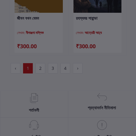
জীবন যখন যেমন
রহস্যময় সারান্ডা
কার্টে যোগ করুন
কার্টে যোগ করুন
লেখক:
নীলাঞ্জনা মল্লিক
লেখক:
আত্রেয়ী আঢ্য
₹300.00
₹300.00
‹
1
2
3
4
›
প্রত্যাবর্তন নীতিমালা
শর্তাবলী