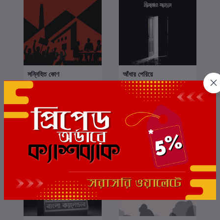
সন্নিহিত কোণ
আঁধার পেরিয়ে
কার্টে যোগ করুন
কার্টে যোগ করুন
লেখক:
সুব্রত ঘোষ
লেখক:
Nilanjan Sanyal
₹350.00
₹300.00