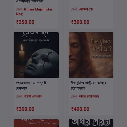
ও সহজিয়ার উৎসস্থল
লেখক:
Ruma Majumdar
লেখক:
মৌমিতা ঘোষ
Nag
₹350.00
₹300.00
প্রেতকাহন : ড. পল্লবী
যীশু ঘুমিয়ে কাশ্মীরে : ভাস্বর
কার্টে যোগ করুন
কার্টে যোগ করুন
সেনগুপ্ত
চট্টোপাধ্যায়
লেখক:
পল্লবী সেনগুপ্ত
লেখক:
ভাস্বর চট্টোপাধ্যায
₹300.00
₹400.00