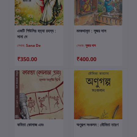
একটি শিউলির হত্যা রহস্য :
মনকথামৃত : সুজয় দাস
কার্টে যোগ করুন
কার্টে যোগ করুন
সানা দে
লেখক:
Sana De
লেখক:
সুজয় দাস
₹350.00
₹400.00
কবিতা কোলাজ এবং
অণুগল্প সংকলন : মৌমিতা তারণ
কার্টে যোগ করুন
কার্টে যোগ করুন