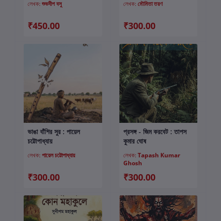
লেখক:
শুভদীপ বসু
লেখক:
মৌমিতা তরণ
₹450.00
₹300.00
ভাঙা বাঁশির সুর : পায়েল
প্রসঙ্গ - জিম করবেট : তাপস
কার্টে যোগ করুন
কার্টে যোগ করুন
চট্টোপাধ্যায়
কুমার ঘোষ
লেখক:
পায়েল চট্টোপাধ্যায়
লেখক:
Tapash Kumar
Ghosh
₹300.00
₹300.00