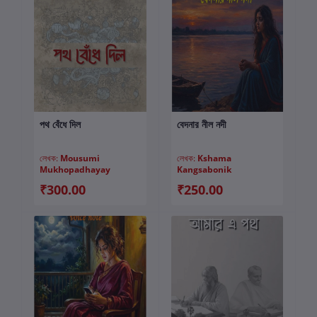
পথ বেঁধে দিল
বেদনার নীল নদী
কার্টে যোগ করুন
কার্টে যোগ করুন
লেখক:
Mousumi
লেখক:
Kshama
Mukhopadhayay
Kangsabonik
₹300.00
₹250.00