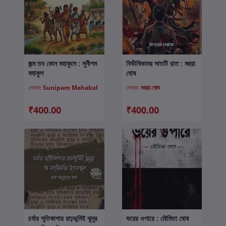
জন্ম তব কোন মহাকুলে : সুনীপম
বিভীষিকাময় সাতটি রাত : মহুয়া
কার্টে যোগ করুন
কার্টে যোগ করুন
মহাকুল
ঘোষ
লেখক:
Sunipam Mahakul
লেখক:
মহুয়া ঘোষ
₹400.00
₹400.00
চর্যার সূতিকাগার রাঢ়ভূমিই ঝুমুর
ভয়ের ওপারে : মৌমিতা ঘোষ
কার্টে যোগ করুন
কার্টে যোগ করুন