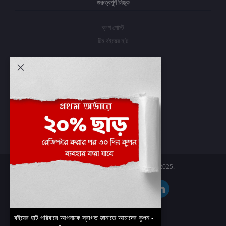
গুরুত্বপূর্ণ লিঙ্ক
ব্লগ পোস্ট
টিম বইয়ের হাট
আমার অ্যাকাউন্ট
প্রবেশ করুন
অর্ডার ইতিহাস
আমার ইচ্ছাগুলি
অর্ডার ট্র্যাকিং
Boier Haat™ | © All rights reserved 2025.
বইয়ের হাট পরিবারে আপনাকে স্বাগত জানাতে আমাদের কুপন -