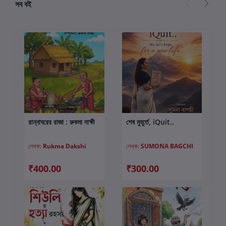
সব বই
রান্নাঘরের রাজা : রুকমা দাক্ষী
শেষ মুহূর্তে, iQuit..
কার্টে যোগ করুন
কার্টে যোগ করুন
লেখক:
Rukma Dakshi
লেখক:
SUMONA BAGCHI
₹400.00
₹300.00