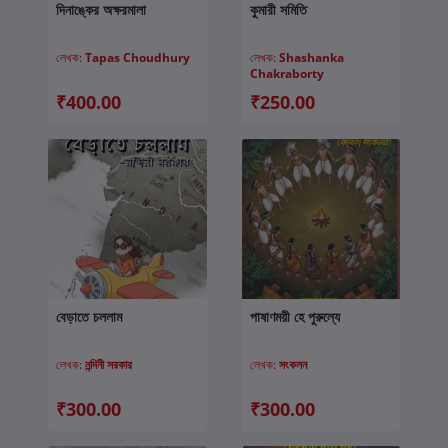
দিনাঙ্কের অক্ষরমালা
কুমারী সমিতি
কার্টে যোগ করুন
কার্টে যোগ করুন
লেখক:
Tapas Choudhury
লেখক:
Shashanka
Chakraborty
₹400.00
₹250.00
বেড়াতে চললাম
পাষাণময়ী হে পুরুল্যে
কার্টে যোগ করুন
কার্টে যোগ করুন
লেখক:
নন্দিনী সরকার
লেখক:
সংকলন
₹300.00
₹300.00