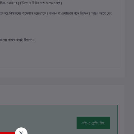
তিক, গয়ারামবাবুর ভিক্ষে বা ঈর্ষার মতো ছমছমে গল্প।
ৎপাত করে শিক্ষকদের নাজেহাল করে ছাড়ে। কখনও বা বেকায়দায় পড়ে নিজেও। আরও আছে বেশ
 ভালো লাগবে বলেই বিশ্বাস।
বই-এ রেটিং দিন