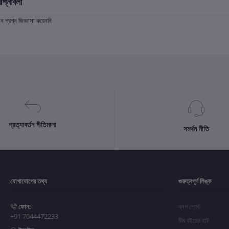
রশ্নাবলী
প্রশ্ন জিজ্ঞাসা করেননি
প্রত্যাবর্তন নীতিমালা
সমর্থন নীতি
যোগাযোগের তথ্য
গুরুত্বপূর্ণ লিঙ্ক
ফোন:
ব্লগ পোস্ট
+91 7044472233
টিম বইয়ের হাট