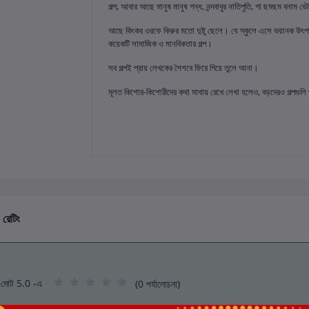
গল্প, আবার আছে মানুষ মানুষ গন্ধ, নন্দবাবুর নাতিপুতি, গা ছমছম বনাম ভৌ
আছে কিংকর ওরফে কিরুর মতো দুষ্টু ছেলে। যে স্কুলে এসে ভয়ানক উ
কয়েকটি সামাজিক ও মানবিকতার গল্প।
সব গল্পই প্রায় লেখকের শৈশবে ফিরে গিয়ে তুলে আনা।
মূলত কিশোর-কিশোরীদের কথা মাথায় রেখে লেখা হলেও, বড়দেরও গল্পগুলি
 রেটিং
মোট 5.0 -এ
(0 পর্যালোচনা)