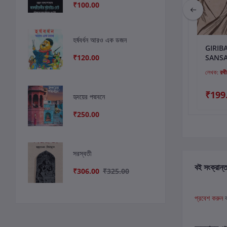
₹100.00
হর্ষবর্ধন আরও এক ডজন
কার্টে যোগ করুন
কার্টে যোগ করুন
কার
অশেষ সমরেশ
Golpo Samagra
GIRIB
₹120.00
SANS
লেখক:
সমরেশ মজুমদার
লেখক:
প্রমথ চৌধুরী
লেখক:
রথী
₹450.00
₹399.00
₹199
হৃদয়ের পদ্মবনে
₹432.00
₹384.00
₹250.00
সরস্বতী
বই সংক্রান্ত
₹306.00
₹325.00
প্রবেশ করুন