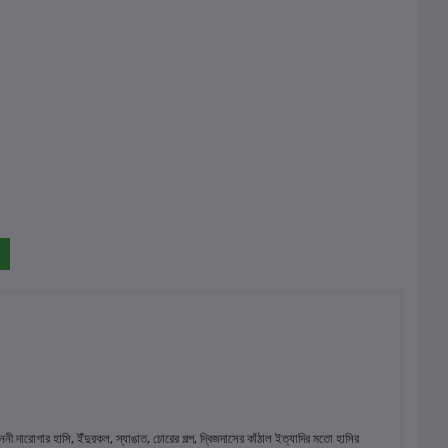
দারোগার হাসি, ইঁদুরকল, স্যাঙাত, চোরের গল্প, দ্বিজদাসের কাঁঠাল ইত্যাদির মতো হাসির