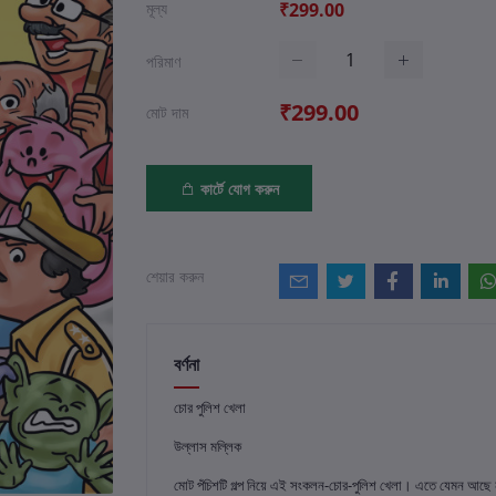
মূল্য
₹299.00
পরিমাণ
₹299.00
মোট দাম
কার্টে যোগ করুন
শেয়ার করুন
বর্ণনা
চোর পুলিশ খেলা
উল্লাস মল্লিক
মোট পঁচিশটি গল্প নিয়ে এই সংকলন-চোর-পুলিশ খেলা। এতে যেমন আছে ননী 