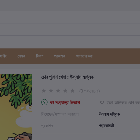
র্যাকিং
লেখক
বিভাগ
প্রকাশক
আমাদের কথা
চোর পুলিশ খেলা : উল্লাস মল্লিক
(0 পর্যালোচনা)
বই সংক্রান্ত জিজ্ঞাসা
ইচ্ছা-তালিকায় যোগ কর
লিখেছেন/সম্পাদনা করেছেন
উল্লাস মল্লিক
প্রকাশক
পত্রভারতী