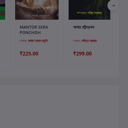
কার্টে যোগ করুন
কার্টে যোগ করুন
MANTOR SERA
আমার রবীন্দ্রনাথ
PONCHISH
লেখক:
সাদাত হাসান মান্টো
লেখক:
পবিত্র সরকার
₹225.00
₹299.00