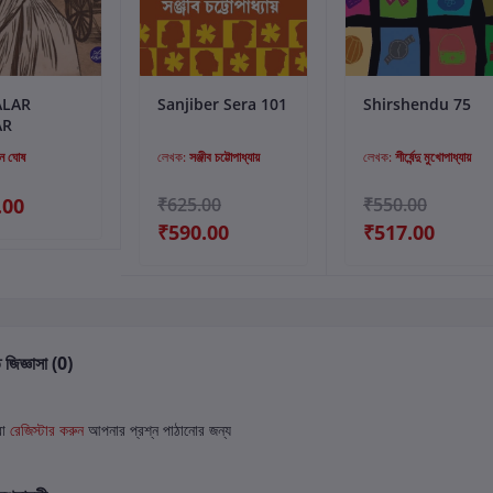
্টে যোগ করুন
কার্টে যোগ করুন
কার্টে যোগ করুন
ALAR
Sanjiber Sera 101
Shirshendu 75
AR
ন ঘোষ
লেখক:
সঞ্জীব চট্টোপাধ্যায়
লেখক:
শীর্ষেন্দু মুখোপাধ্যায়
.00
₹625.00
₹550.00
₹590.00
₹517.00
 জিজ্ঞাসা (0)
বা
রেজিস্টার করুন
আপনার প্রশ্ন পাঠানোর জন্য