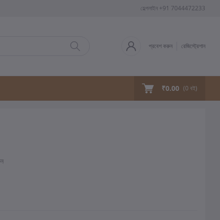
হেল্পলাইন
+91 7044472233
প্রবেশ করুন
রেজিস্ট্রেশান
₹0.00
(
0
বই)
ুন