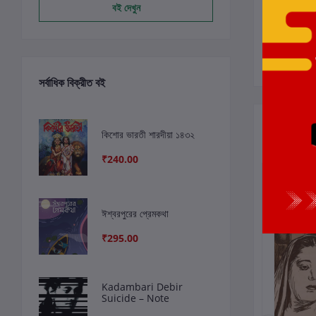
বই দেখুন
সর্বাধিক বিক্রীত বই
সংশ্লিষ্ট বই
কিশোর ভারতী শারদীয়া ১৪৩২
₹240.00
ছাড়
4%
ছাড়
4%
ঈশ্বরপুরের প্রেমকথা
₹295.00
Kadambari Debir
Suicide – Note