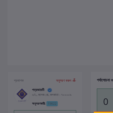
পর্যালোচনা ও
প্রকাশক
অনুসরণ করুন
পত্রভারতী
৩/১, কলেজ রো, কলকাতা - ৭০০০০৯
0
অনুসরণকারী:
19622