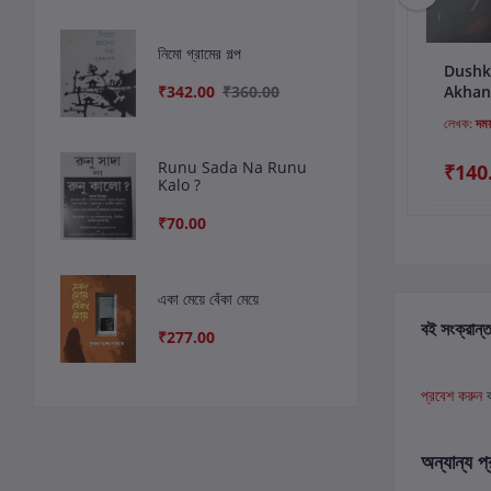
নিমো গ্রামের গল্প
কার্টে যোগ করুন
কার্টে যোগ করুন
কার
NOISHOBDER
Civil Registry and
Dushk
₹342.00
₹360.00
SANGLAP
Detention
Akhan
Camps: An
লেখক:
সংকলন
লেখক:
গুরুচন্ডালী প্রকাশন
লেখক:
দময
Account of
Citizen Creation
Runu Sada Na Runu
₹300.00
₹30.00
₹140
in Assama
Kalo ?
compilation
₹70.00
একা মেয়ে বেঁকা মেয়ে
বই সংক্রান্ত
₹277.00
প্রবেশ করুন
অন্যান্য প্