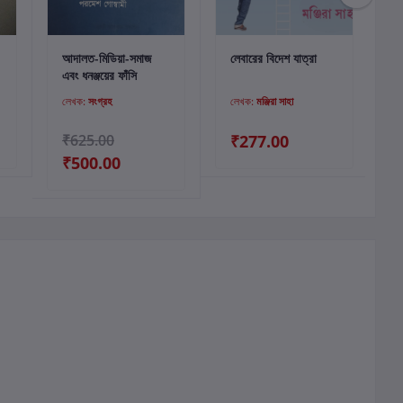
কার্টে যোগ করুন
কার্টে যোগ করুন
আদালত-মিডিয়া-সমাজ
লেবারের বিদেশ যাত্রা
এবং ধনঞ্জয়ের ফাঁসি
লেখক:
সংগ্রহ
লেখক:
মঞ্জিরা সাহা
₹625.00
₹277.00
₹500.00