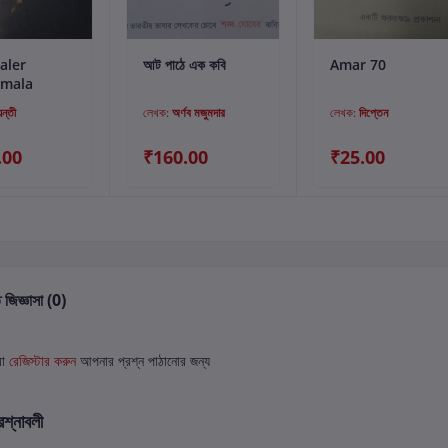
্টে যোগ করুন
কার্টে যোগ করুন
কার্টে যোগ করুন
aler
আট পাঠে এক কবি
Amar 70
mala
়ন্তী
লেখক:
অর্ণব মজুমদার
লেখক:
দিপ্তেন
.00
₹160.00
₹25.00
 জিজ্ঞাসা (0)
বা
রেজিস্টার করুন
আপনার প্রশ্ন পাঠানোর জন্য
রশ্নাবলী