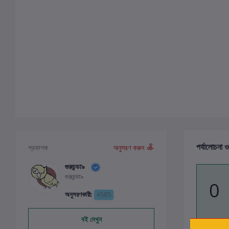
পর্যালোচনা ও
প্রকাশক
অনুসরণ করুন
গুরুচন্ডা৯
গুরুচন্ডা৯
0
অনুসরণকারী:
4585
বই দেখুন