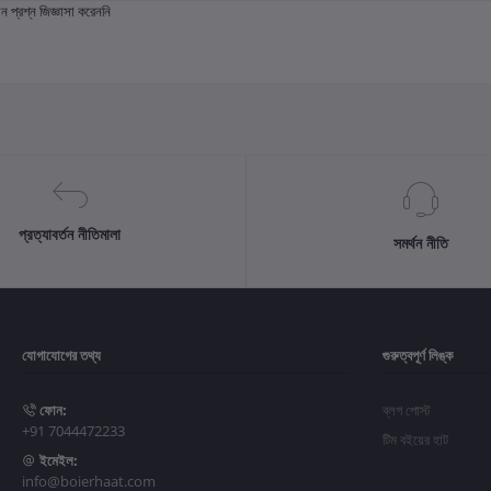
প্রশ্ন জিজ্ঞাসা করেননি
প্রত্যাবর্তন নীতিমালা
সমর্থন নীতি
যোগাযোগের তথ্য
গুরুত্বপূর্ণ লিঙ্ক
ফোন:
ব্লগ পোস্ট
+91 7044472233
টিম বইয়ের হাট
ইমেইল:
info@boierhaat.com