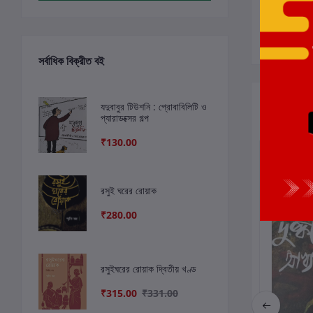
সর্বাধিক বিক্রীত বই
সংশ্লিষ্ট বই
যদুবাবুর টিউশনি : প্রোবাবিলিটি ও
প্যারাডক্সের গল্প
₹130.00
রসুই ঘরের রোয়াক
₹280.00
রসুইঘরের রোয়াক দ্বিতীয় খণ্ড
₹315.00
₹331.00