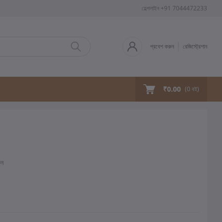
হেল্পলাইন
+91 7044472233
প্রবেশ করুন
রেজিস্ট্রেশান
₹0.00
(
0
বই)
ুন