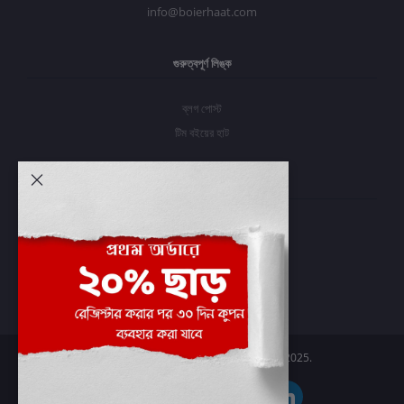
info@boierhaat.com
গুরুত্বপূর্ণ লিঙ্ক
ব্লগ পোস্ট
টিম বইয়ের হাট
আমার অ্যাকাউন্ট
প্রবেশ করুন
অর্ডার ইতিহাস
আমার ইচ্ছাগুলি
অর্ডার ট্র্যাকিং
Boier Haat™ | © All rights reserved 2025.