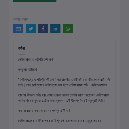
শেয়ার করুন
বর্ণনা
দেবীমাহাত্ম্য ও শ্রীশ্রী দেবী দুর্গা
নবকুমার ভট্টাচার্য
' দেবীমাহাত্ম্য ও শ্রীশ্রীদেবী দুর্গা ' প্রয়োজনীয় একটি বই। চণ্ডীর মহামায়াই দেবী
দুর্গা। তাই দুর্গাপুজোর অবিচ্ছেদ্য অঙ্গ হলো দেবীমাহাত্ম্য পাঠ। দেবীমাহাত্ম্যের
তাৎপর্য কীরকম গভীর তার যেমন বোঝা দরকার তেমনি জানা প্রয়োজন দেবীমাহাত্ম্য
পাঠের নিয়মকানুন ও চণ্ডীর নানা প্রসঙ্গ। এই উদ্দেশ্য নিয়েই গ্রন্থটি নির্মাণ
করা হয়েছে। শুরু থেকে শেষ পর্যন্ত ন'টি পর্বে
দেবীমাহাত্ম্যের দার্শনিক তত্ত্ব ও বিশ্লেষণ পাঠকের ভাবনাকে সমৃদ্ধ করবে।