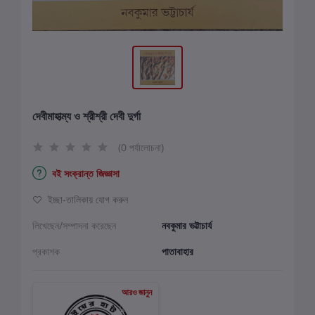
দেবীমাহাত্ম্য ও শ্রীশ্রী দেবী দুর্গা
(0 পর্যালোচনা)
বই সংক্রান্ত জিজ্ঞাসা
ইচ্ছা-তালিকায় যোগ করুন
লিখেছেন/সম্পাদনা করেছেন
নবকুমার ভট্টাচার্য
প্রকাশক
পাতাবাহার
আরও জানুন