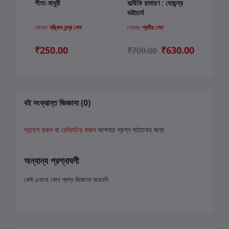
গীতা-মাধুরী
বাল্মীকি রামায়ণ : হেমচন্দ্র
গদ্
কার্টে যোগ করুন
কার্টে যোগ করুন
ভট্টাচার্য
লেখক:
বঙ্কিম চন্দ্র সেন
লেখক:
প্রবীর সেন
লে
00
₹250.00
₹630.00
₹700.00
₹7
বই সংক্রান্ত জিজ্ঞাসা (0)
প্রবেশ করুন
বা
রেজিস্টার করুন
আপনার প্রশ্ন পাঠানোর জন্য
অন্যান্য প্রশ্নাবলী
কেউ এখনো কোন প্রশ্ন জিজ্ঞাসা করেননি